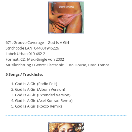
671. Groove Coverage – God Is A Girl
Strichcode EAN: 044001946226
Label: Urban ‎019 462-2
Format: CD, Maxi-Single von 2002
Musikrichtung / Genre: Electronic, Euro House, Hard Trance
5 Songs / Trackliste:
God Is A Girl (Radio Edit)
God Is A Girl (Album Version)
God Is A Girl (Extended Version)
God Is A Girl (Axel Konrad Remix)
God Is A Girl (Rocco Remix)