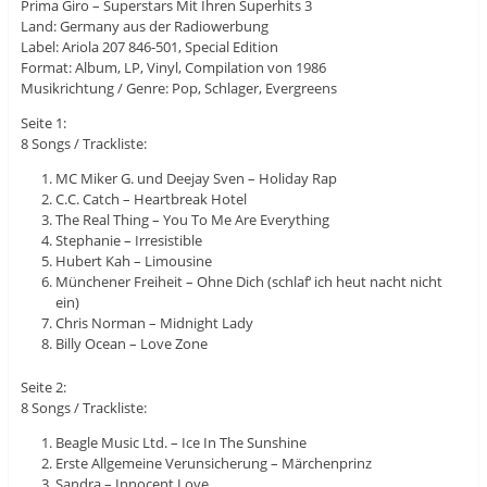
Prima Giro – Superstars Mit Ihren Superhits 3
Land: Germany aus der Radiowerbung
Label: Ariola 207 846-501, Special Edition
Format: Album, LP, Vinyl, Compilation von 1986
Musikrichtung / Genre: Pop, Schlager, Evergreens
Seite 1:
8 Songs / Trackliste:
MC Miker G. und Deejay Sven – Holiday Rap
C.C. Catch – Heartbreak Hotel
The Real Thing – You To Me Are Everything
Stephanie – Irresistible
Hubert Kah – Limousine
Münchener Freiheit – Ohne Dich (schlaf‘ ich heut nacht nicht
ein)
Chris Norman – Midnight Lady
Billy Ocean – Love Zone
Seite 2:
8 Songs / Trackliste:
Beagle Music Ltd. – Ice In The Sunshine
Erste Allgemeine Verunsicherung – Märchenprinz
Sandra – Innocent Love