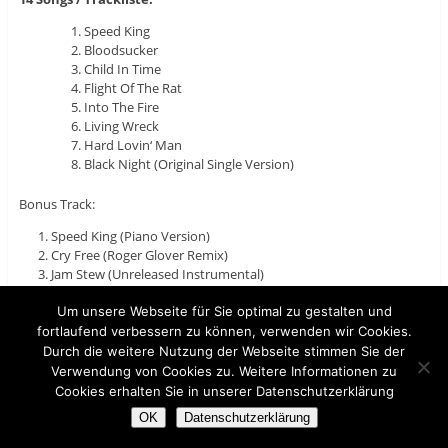
Speed King
Bloodsucker
Child In Time
Flight Of The Rat
Into The Fire
Living Wreck
Hard Lovin‘ Man
Black Night (Original Single Version)
Bonus Track:
Speed King (Piano Version)
Cry Free (Roger Glover Remix)
Jam Stew (Unreleased Instrumental)
Flight Of The Rat (Roger Glover Remix)
Speed King (Roger Glover Remix)
Um unsere Webseite für Sie optimal zu gestalten und
Black Night (Unedited Roger Glover Remix)
fortlaufend verbessern zu können, verwenden wir Cookies.
Durch die weitere Nutzung der Webseite stimmen Sie der
Verwendung von Cookies zu. Weitere Informationen zu
Cookies erhalten Sie in unserer Datenschutzerklärung
OK
Datenschutzerklärung