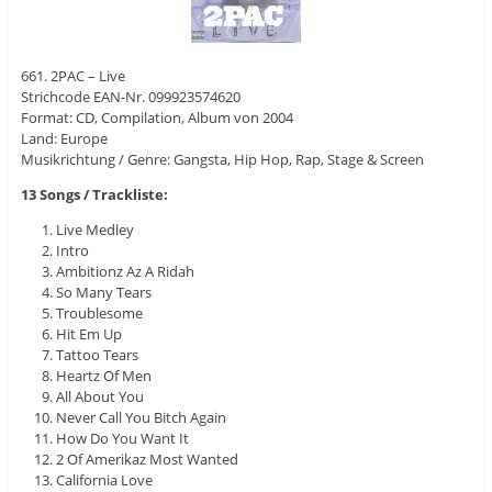
661. 2PAC – Live
Strichcode EAN-Nr. 099923574620
Format: CD, Compilation, Album von 2004
Land: Europe
Musikrichtung / Genre: Gangsta, Hip Hop, Rap, Stage & Screen
13 Songs / Trackliste:
Live Medley
Intro
Ambitionz Az A Ridah
So Many Tears
Troublesome
Hit Em Up
Tattoo Tears
Heartz Of Men
All About You
Never Call You Bitch Again
How Do You Want It
2 Of Amerikaz Most Wanted
California Love