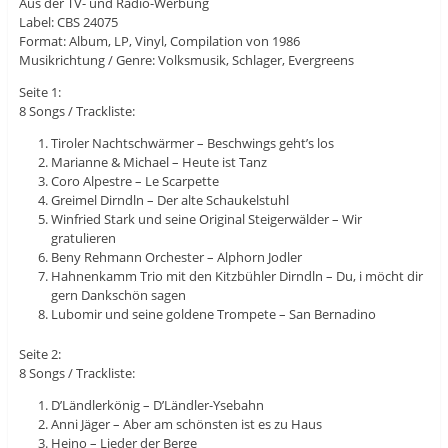
Aus der TV- und Radio-Werbung
Label: CBS 24075
Format: Album, LP, Vinyl, Compilation von 1986
Musikrichtung / Genre: Volksmusik, Schlager, Evergreens
Seite 1:
8 Songs / Trackliste:
Tiroler Nachtschwärmer – Beschwings geht’s los
Marianne & Michael – Heute ist Tanz
Coro Alpestre – Le Scarpette
Greimel Dirndln – Der alte Schaukelstuhl
Winfried Stark und seine Original Steigerwälder – Wir
gratulieren
Beny Rehmann Orchester – Alphorn Jodler
Hahnenkamm Trio mit den Kitzbühler Dirndln – Du, i möcht dir
gern Dankschön sagen
Lubomir und seine goldene Trompete – San Bernadino
Seite 2:
8 Songs / Trackliste:
D’Ländlerkönig – D’Ländler-Ysebahn
Anni Jäger – Aber am schönsten ist es zu Haus
Heino – Lieder der Berge