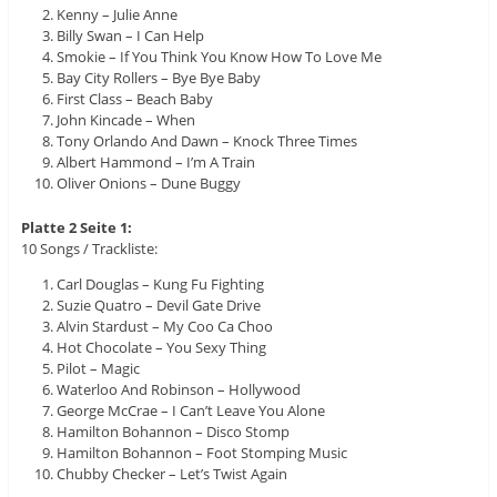
Kenny – Julie Anne
Billy Swan – I Can Help
Smokie – If You Think You Know How To Love Me
Bay City Rollers – Bye Bye Baby
First Class – Beach Baby
John Kincade – When
Tony Orlando And Dawn – Knock Three Times
Albert Hammond – I’m A Train
Oliver Onions – Dune Buggy
Platte 2 Seite 1:
10 Songs / Trackliste:
Carl Douglas – Kung Fu Fighting
Suzie Quatro – Devil Gate Drive
Alvin Stardust – My Coo Ca Choo
Hot Chocolate – You Sexy Thing
Pilot – Magic
Waterloo And Robinson – Hollywood
George McCrae – I Can’t Leave You Alone
Hamilton Bohannon – Disco Stomp
Hamilton Bohannon – Foot Stomping Music
Chubby Checker – Let’s Twist Again