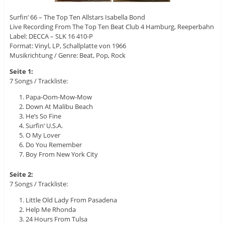
Surfin‘ 66 – The Top Ten Allstars Isabella Bond
Live Recording From The Top Ten Beat Club 4 Hamburg, Reeperbahn
Label: DECCA – SLK 16 410-P
Format: Vinyl, LP, Schallplatte von 1966
Musikrichtung / Genre: Beat, Pop, Rock
Seite 1:
7 Songs / Trackliste:
Papa-Oom-Mow-Mow
Down At Malibu Beach
He’s So Fine
Surfin‘ U.S.A.
O My Lover
Do You Remember
Boy From New York City
Seite 2:
7 Songs / Trackliste:
Little Old Lady From Pasadena
Help Me Rhonda
24 Hours From Tulsa