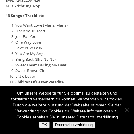
EAN: 724352061426
Musikrichtung: Pop
13 Songs / Trackliste:
You Want Love (Maria, Maria)
Open Your Heart
Just For You
One Way Love
Love Is So Easy
You Are My Angel
Bring Back (Sha Na Na)
Sweet Heart Darling My Dear
Sweet Brown Girl
Little Lover
Children Of Lesser Paradise
I Never Give Up
Sentimentel Song.
Um unsere Webseite für Sie optimal zu gestalten und
fortlaufend verbessern zu können, verwenden wir Cookies.
Durch die weitere Nutzung der Webseite stimmen Sie der
Verwendung von Cookies zu. Weitere Informationen zu
Cookies erhalten Sie in unserer Datenschutzerklärung
OK
Datenschutzerklärung