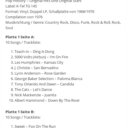
Pop History – Original Hits und Original Stars
Label: K-Tel TG 145
Format: Vinyl, Doppel LP, Schallplatte von 1968/1976
Compilation von 1976
Musikrichtung / Genre: Country Rock, Disco, Funk, Rock & Roll, Rock,
Soul
Platte 1 Seite A:
10 Songs / Trackliste:
Teach-In – Ding-A-Dong
5000 Volts (Airbus) – I’m On Fire
Les Humphries – Kansas City
J. Christie – San Bernadino
Lynn Anderson – Rose Garden
George Baker Selection – Paloma Blanca
Tony Orlando And Dawn – Candida
The Cats – Let’s Dance
Nick Mackenzie – Juanita
Albert Hammond – Down By The River
Platte 1 Seite B:
10 Songs / Trackliste:
Sweet – Fox On The Run