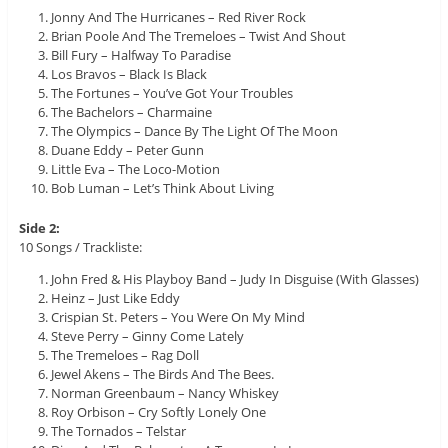
Jonny And The Hurricanes – Red River Rock
Brian Poole And The Tremeloes – Twist And Shout
Bill Fury – Halfway To Paradise
Los Bravos – Black Is Black
The Fortunes – You’ve Got Your Troubles
The Bachelors – Charmaine
The Olympics – Dance By The Light Of The Moon
Duane Eddy – Peter Gunn
Little Eva – The Loco-Motion
Bob Luman – Let’s Think About Living
Side 2:
10 Songs / Trackliste:
John Fred & His Playboy Band – Judy In Disguise (With Glasses)
Heinz – Just Like Eddy
Crispian St. Peters – You Were On My Mind
Steve Perry – Ginny Come Lately
The Tremeloes – Rag Doll
Jewel Akens – The Birds And The Bees.
Norman Greenbaum – Nancy Whiskey
Roy Orbison – Cry Softly Lonely One
The Tornados – Telstar