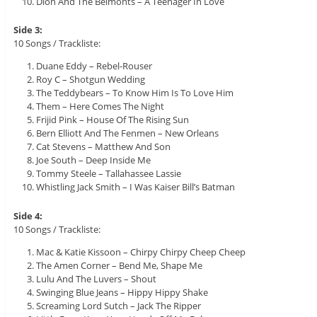
Dion And The Belmonts – A Teenager In Love
Side 3:
10 Songs / Trackliste:
Duane Eddy – Rebel-Rouser
Roy C – Shotgun Wedding
The Teddybears – To Know Him Is To Love Him
Them – Here Comes The Night
Frijid Pink – House Of The Rising Sun
Bern Elliott And The Fenmen – New Orleans
Cat Stevens – Matthew And Son
Joe South – Deep Inside Me
Tommy Steele – Tallahassee Lassie
Whistling Jack Smith – I Was Kaiser Bill’s Batman
Side 4:
10 Songs / Trackliste:
Mac & Katie Kissoon – Chirpy Chirpy Cheep Cheep
The Amen Corner – Bend Me, Shape Me
Lulu And The Luvers – Shout
Swinging Blue Jeans – Hippy Hippy Shake
Screaming Lord Sutch – Jack The Ripper