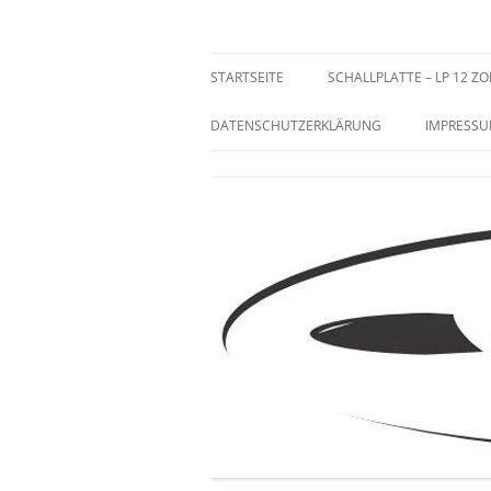
Zum
Inhalt
springen
Sammeln und Selten
STARTSEITE
SCHALLPLATTE – LP 12 ZO
DATENSCHUTZERKLÄRUNG
IMPRESS