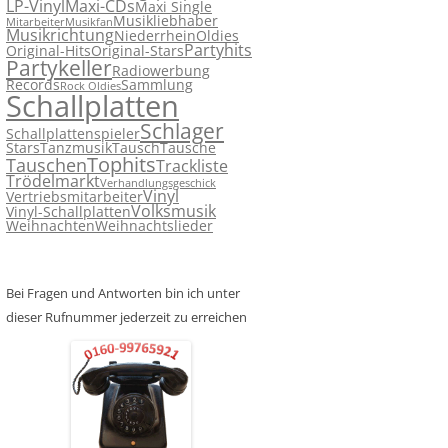
LP-Vinyl
Maxi-CDs
Maxi Single
Musikliebhaber
Mitarbeiter
Musikfan
Musikrichtung
Niederrhein
Oldies
Partyhits
Original-Hits
Original-Stars
Partykeller
Radiowerbung
Records
Sammlung
Rock Oldies
Schallplatten
Schlager
Schallplattenspieler
Stars
Tanzmusik
Tausch
Tausche
Tophits
Tauschen
Trackliste
Trödelmarkt
Verhandlungsgeschick
Vinyl
Vertriebsmitarbeiter
Volksmusik
Vinyl-Schallplatten
Weihnachten
Weihnachtslieder
Bei Fragen und Antworten bin ich unter
dieser Rufnummer jederzeit zu erreichen