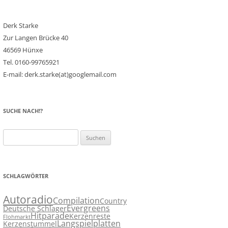
Derk Starke
Zur Langen Brücke 40
46569 Hünxe
Tel. 0160-99765921
E-mail: derk.starke(at)googlemail.com
SUCHE NACH!?
Suchen
nach:
SCHLAGWÖRTER
Autoradio
Compilation
Country
Evergreens
Deutsche Schlager
Hitparade
Kerzenreste
Flohmarkt
Langspielplatten
Kerzenstummel