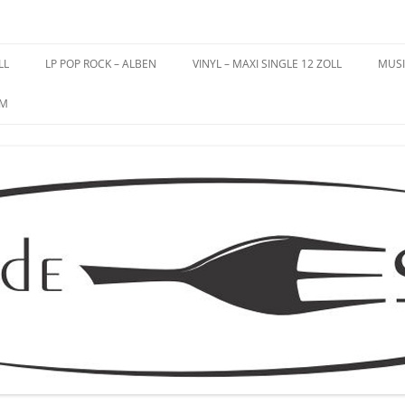
es – Schallplatten
LL
LP POP ROCK – ALBEN
VINYL – MAXI SINGLE 12 ZOLL
MUSI
UM