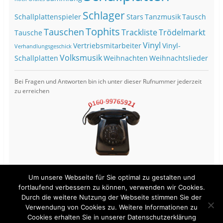
Schlager
Schallplattenspieler
Stars
Tanzmusik
Tausch
Tophits
Tauschen
Trackliste
Trödelmarkt
Tausche
Vinyl
Vertriebsmitarbeiter
Vinyl-
Verhandlungsgeschick
Volksmusik
Schallplatten
Weihnachten
Weihnachtslieder
Bei Fragen und Antworten bin ich unter dieser Rufnummer jederzeit
zu erreichen
Um unsere Webseite für Sie optimal zu gestalten und
fortlaufend verbessern zu können, verwenden wir Cookies.
Durch die weitere Nutzung der Webseite stimmen Sie der
View Full Site
Verwendung von Cookies zu. Weitere Informationen zu
Cookies erhalten Sie in unserer Datenschutzerklärung
Proudly powered by WordPress