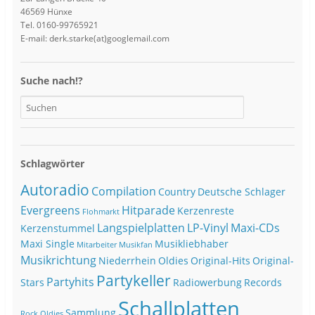
46569 Hünxe
Tel. 0160-99765921
E-mail: derk.starke(at)googlemail.com
Suche nach!?
Schlagwörter
Autoradio
Compilation
Country
Deutsche Schlager
Evergreens
Hitparade
Kerzenreste
Flohmarkt
Langspielplatten
LP-Vinyl
Maxi-CDs
Kerzenstummel
Maxi Single
Musikliebhaber
Mitarbeiter
Musikfan
Musikrichtung
Niederrhein
Oldies
Original-Hits
Original-
Partykeller
Partyhits
Stars
Radiowerbung
Records
Schallplatten
Sammlung
Rock Oldies