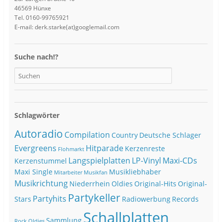
46569 Hünxe
Tel. 0160-99765921
E-mail: derk.starke(at)googlemail.com
Suche nach!?
Schlagwörter
Autoradio
Compilation
Country
Deutsche Schlager
Evergreens
Hitparade
Kerzenreste
Flohmarkt
Langspielplatten
LP-Vinyl
Maxi-CDs
Kerzenstummel
Maxi Single
Musikliebhaber
Mitarbeiter
Musikfan
Musikrichtung
Niederrhein
Oldies
Original-Hits
Original-
Partykeller
Partyhits
Stars
Radiowerbung
Records
Schallplatten
Sammlung
Rock Oldies