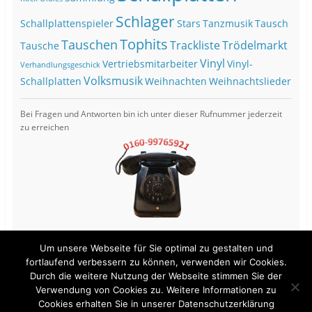
Schlager
Schallplattenspieler
Stars
Tanzmusik
Tausch
Tophits
Tauschen
Trackliste
Trödelmarkt
Tausche
Vinyl
Vertriebsmitarbeiter
Vinyl-
Verhandlungsgeschick
Volksmusik
Schallplatten
Weihnachten
Weihnachtslieder
Bei Fragen und Antworten bin ich unter dieser Rufnummer jederzeit
zu erreichen
Um unsere Webseite für Sie optimal zu gestalten und
fortlaufend verbessern zu können, verwenden wir Cookies.
Durch die weitere Nutzung der Webseite stimmen Sie der
View Full Site
Verwendung von Cookies zu. Weitere Informationen zu
Cookies erhalten Sie in unserer Datenschutzerklärung
Proudly powered by WordPress