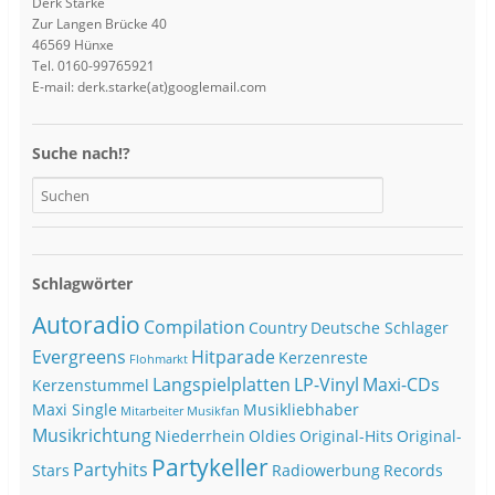
Derk Starke
Zur Langen Brücke 40
46569 Hünxe
Tel. 0160-99765921
E-mail: derk.starke(at)googlemail.com
Suche nach!?
Schlagwörter
Autoradio
Compilation
Country
Deutsche Schlager
Evergreens
Hitparade
Kerzenreste
Flohmarkt
Langspielplatten
LP-Vinyl
Maxi-CDs
Kerzenstummel
Maxi Single
Musikliebhaber
Mitarbeiter
Musikfan
Musikrichtung
Niederrhein
Oldies
Original-Hits
Original-
Partykeller
Partyhits
Stars
Radiowerbung
Records