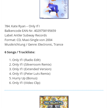
784. Kate Ryan – Only If I
Balkencode EAN-Nr. 4029758195659
Label: Antler Subway ‎Records
Format: CD, Maxi-Single von 2004
Musikrichtung / Genre: Electronic, Trance
6 Songs / Trackliste:
Only If I (Radio Edit)
Only If I (Silverroom Remix)
Only If I (Extended Version)
Only If I (Peter Luts Remix)
Hurry Up (Bonus)
Only If I (Video Clip)