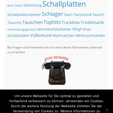
Schallplatten
Sammlung
Rock Oldies
Schlager
Schallplattenspieler
Stars
Tanzmusik
Tausch
Tophits
Tauschen
Trackliste
Trödelmarkt
Tausche
Vinyl
Vertriebsmitarbeiter
Vinyl-
Verhandlungsgeschick
Volksmusik
Schallplatten
Weihnachten
Weihnachtslieder
Bei Fragen und Antworten bin ich unter dieser Rufnummer jederzeit
zu erreichen
Um unsere Webseite für Sie optimal zu gestalten und
fortlaufend verbessern zu können, verwenden wir Cookies.
Durch die weitere Nutzung der Webseite stimmen Sie der
View Full Site
Verwendung von Cookies zu. Weitere Informationen zu