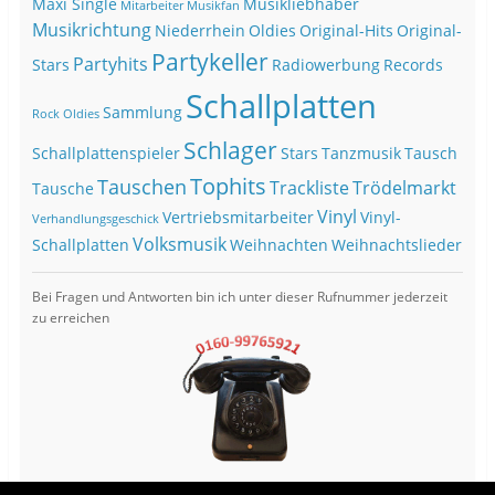
Maxi Single
Musikliebhaber
Mitarbeiter
Musikfan
Musikrichtung
Niederrhein
Oldies
Original-Hits
Original-
Partykeller
Partyhits
Stars
Radiowerbung
Records
Schallplatten
Sammlung
Rock Oldies
Schlager
Schallplattenspieler
Stars
Tanzmusik
Tausch
Tophits
Tauschen
Trackliste
Trödelmarkt
Tausche
Vinyl
Vertriebsmitarbeiter
Vinyl-
Verhandlungsgeschick
Volksmusik
Schallplatten
Weihnachten
Weihnachtslieder
Bei Fragen und Antworten bin ich unter dieser Rufnummer jederzeit
zu erreichen