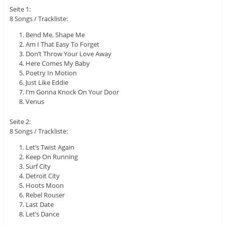
Seite 1:
8 Songs / Trackliste:
Bend Me, Shape Me
Am I That Easy To Forget
Don’t Throw Your Love Away
Here Comes My Baby
Poetry In Motion
Just Like Eddie
I’m Gonna Knock On Your Door
Venus
Seite 2:
8 Songs / Trackliste:
Let’s Twist Again
Keep On Running
Surf City
Detroit City
Hoots Moon
Rebel Rouser
Last Date
Let’s Dance