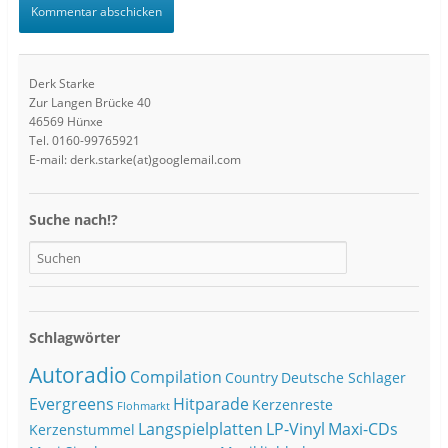
Derk Starke
Zur Langen Brücke 40
46569 Hünxe
Tel. 0160-99765921
E-mail: derk.starke(at)googlemail.com
Suche nach!?
Schlagwörter
Autoradio
Compilation
Country
Deutsche Schlager
Evergreens
Hitparade
Kerzenreste
Flohmarkt
Langspielplatten
LP-Vinyl
Maxi-CDs
Kerzenstummel