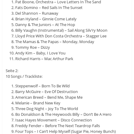
Pat Boone, Orchestra – Love Letters In The Sand
Fats Domino – Red Sails In The Sunset
Del Shannon – Runaway
Brian Hyland – Ginnie Come Lately
Danny & The Juniors – At The Hop
Billy Vaughn (Instrumental) – Sail Along Silv’ry Moon
Lloyd Price With Don Costa Orchestra – Stagger Lee
The Mamas & The Papas – Monday, Monday
Tommy Roe – Dizzy
Andy Kim – Baby, I Love You
Richard Harris – Mac Arthur Park
Seite 2:
10 Songs / Trackliste:
Steppenwolf – Born To Be Wild
Barry McGuire – Eve Of Destruction
American Breed – Bend Me, Shape Me
Melanie – Brand New Key
Three Dog Night – Joy To The World
Bo Donaldson & The Heywoods Billy – Don’t Be A Hero
Isaac Hayes Movement – Disco Connection
Freddy Fender – Before The Next Teardrop Falls
Four Tops – I Can’t Help Myself (Sugar Pie, Honey Bunch)