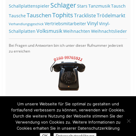
Schlager
Schallplattenspieler
Stars
Tanzmusik
Tausch
Tophits
Tauschen
Trackliste
Trödelmarkt
Tausche
Vinyl
Vertriebsmitarbeiter
Vinyl-
Verhandlungsgeschick
Volksmusik
Schallplatten
Weihnachten
Weihnachtslieder
Bei Fragen und Antworten bin ich unter dieser Rufnummer jederzeit
zu erreichen
Um unsere Webseite für Sie optimal zu gestalten und
fortlaufend verbessern zu können, verwenden wir Cookies.
Durch die weitere Nutzung der Webseite stimmen Sie der
View Full Site
Verwendung von Cookies zu. Weitere Informationen zu
Cookies erhalten Sie in unserer Datenschutzerklärung
Proudly powered by WordPress