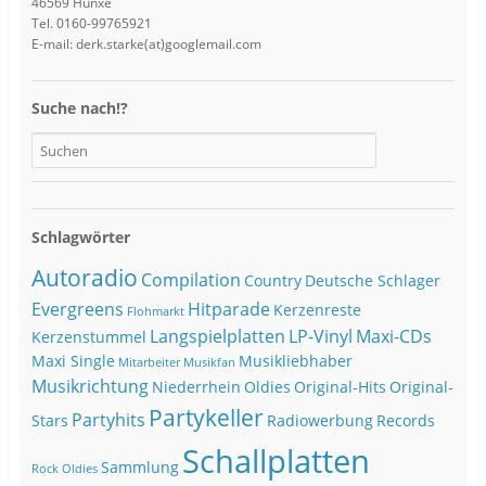
46569 Hünxe
Tel. 0160-99765921
E-mail: derk.starke(at)googlemail.com
Suche nach!?
Schlagwörter
Autoradio
Compilation
Country
Deutsche Schlager
Evergreens
Hitparade
Kerzenreste
Flohmarkt
Langspielplatten
LP-Vinyl
Maxi-CDs
Kerzenstummel
Maxi Single
Musikliebhaber
Mitarbeiter
Musikfan
Musikrichtung
Niederrhein
Oldies
Original-Hits
Original-
Partykeller
Partyhits
Stars
Radiowerbung
Records
Schallplatten
Sammlung
Rock Oldies