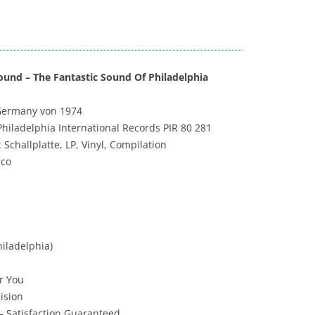
sound – The Fantastic Sound Of Philadelphia
Germany von 1974
Philadelphia International Records PIR 80 281
 Schallplatte, LP, Vinyl, Compilation
sco
iladelphia)
or You
ision
– Satisfaction Guaranteed