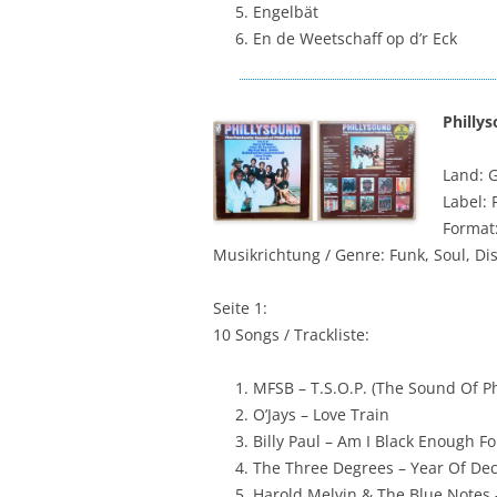
Engelbät
En de Weetschaff op d’r Eck
Philly
Land: 
Label: 
Format:
Musikrichtung / Genre: Funk, Soul, Di
Seite 1:
10 Songs / Trackliste:
MFSB – T.S.O.P. (The Sound Of Ph
O’Jays – Love Train
Billy Paul – Am I Black Enough F
The Three Degrees – Year Of Dec
Harold Melvin & The Blue Notes 