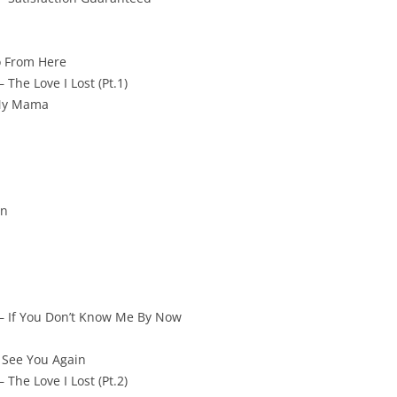
 From Here
The Love I Lost (Pt.1)
 My Mama
an
– If You Don’t Know Me By Now
 See You Again
The Love I Lost (Pt.2)