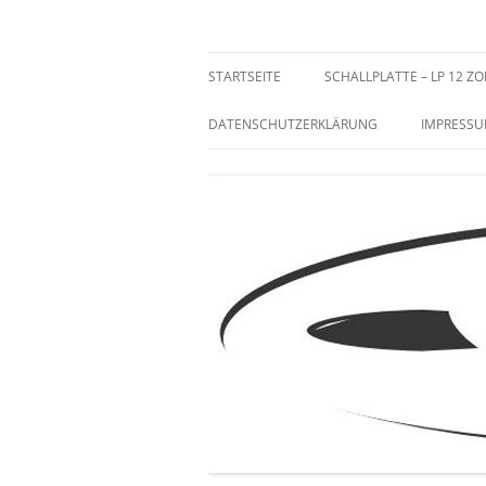
Zum
Inhalt
springen
Sammeln und Selten
STARTSEITE
SCHALLPLATTE – LP 12 ZO
DATENSCHUTZERKLÄRUNG
IMPRESS