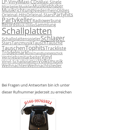
LP-Vinyl
Maxi-CDs
Maxi Single
Musikliebhaber
Mitarbeiter
Musikfan
Musikrichtung
Niederrhein
Oldies
Partyhits
Original-Hits
Original-Stars
Partykeller
Radiowerbung
Records
Sammlung
Rock Oldies
Schallplatten
Schlager
Schallplattenspieler
Stars
Tanzmusik
Tausch
Tausche
Tophits
Tauschen
Trackliste
Trödelmarkt
Verhandlungsgeschick
Vinyl
Vertriebsmitarbeiter
Volksmusik
Vinyl-Schallplatten
Weihnachten
Weihnachtslieder
Bei Fragen und Antworten bin ich unter
dieser Rufnummer jederzeit zu erreichen