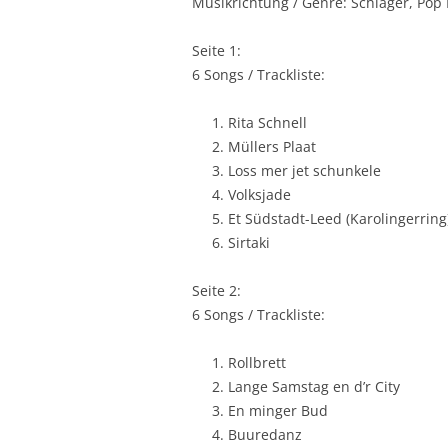
Musikrichtung / Genre: Schlager, Pop
Seite 1:
6 Songs / Trackliste:
Rita Schnell
Müllers Plaat
Loss mer jet schunkele
Volksjade
Et Südstadt-Leed (Karolingerring
Sirtaki
Seite 2:
6 Songs / Trackliste:
Rollbrett
Lange Samstag en d’r City
En minger Bud
Buuredanz