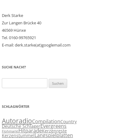
Derk Starke
Zur Langen Brücke 40
46569 Hünxe
Tel. 0160-99765921
E-mail: derk.starke(at)googlemail.com
SUCHE NACH!?
Suchen
nach:
SCHLAGWÖRTER
Autoradio
Compilation
Country
Evergreens
Deutsche Schlager
Hitparade
Kerzenreste
Flohmarkt
Langspielplatten
Kerzenstummel