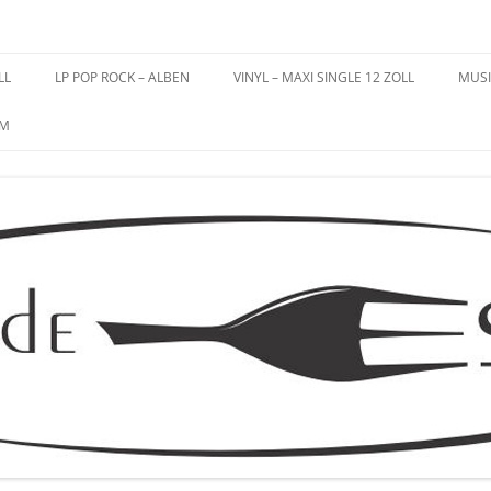
es – Schallplatten
LL
LP POP ROCK – ALBEN
VINYL – MAXI SINGLE 12 ZOLL
MUSI
UM