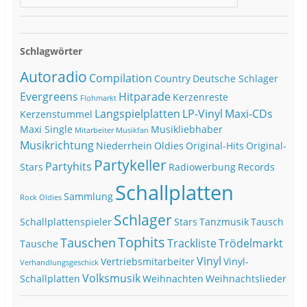
Schlagwörter
Autoradio
Compilation
Country
Deutsche Schlager
Evergreens
Hitparade
Kerzenreste
Flohmarkt
Langspielplatten
LP-Vinyl
Maxi-CDs
Kerzenstummel
Maxi Single
Musikliebhaber
Mitarbeiter
Musikfan
Musikrichtung
Niederrhein
Oldies
Original-Hits
Original-
Partykeller
Partyhits
Stars
Radiowerbung
Records
Schallplatten
Sammlung
Rock Oldies
Schlager
Schallplattenspieler
Stars
Tanzmusik
Tausch
Tophits
Tauschen
Trackliste
Trödelmarkt
Tausche
Vinyl
Vertriebsmitarbeiter
Vinyl-
Verhandlungsgeschick
Volksmusik
Schallplatten
Weihnachten
Weihnachtslieder