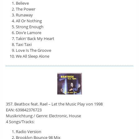
Believe
The Power
Runaway
All Or Nothing
Strong Enough
Dov’e Lamore
Takin‘ Back My Heart
Taxi Taxi
Love Is The Groove
We All Sleep Alone
357. Beatbox feat. Rael – Let the Music Play von 1998
EAN: 639842376723
Musikrichtung / Genre: Electronic, House
4 Songs/Tracks:
Radio Version
Brooklyn Bounce 98 Mix