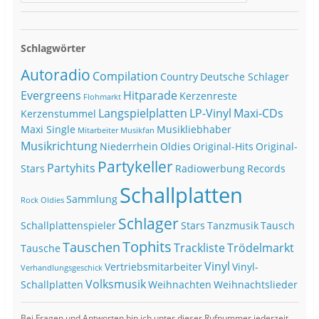
Schlagwörter
Autoradio
Compilation
Country
Deutsche Schlager
Evergreens
Hitparade
Kerzenreste
Flohmarkt
Langspielplatten
LP-Vinyl
Maxi-CDs
Kerzenstummel
Maxi Single
Musikliebhaber
Mitarbeiter
Musikfan
Musikrichtung
Niederrhein
Oldies
Original-Hits
Original-
Partykeller
Partyhits
Stars
Radiowerbung
Records
Schallplatten
Sammlung
Rock Oldies
Schlager
Schallplattenspieler
Stars
Tanzmusik
Tausch
Tophits
Tauschen
Trackliste
Trödelmarkt
Tausche
Vinyl
Vertriebsmitarbeiter
Vinyl-
Verhandlungsgeschick
Volksmusik
Schallplatten
Weihnachten
Weihnachtslieder
Bei Fragen und Antworten bin ich unter dieser Rufnummer jederzeit