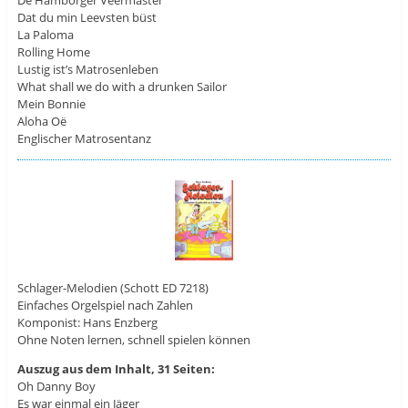
De Hamborger Veermaster
Dat du min Leevsten büst
La Paloma
Rolling Home
Lustig ist’s Matrosenleben
What shall we do with a drunken Sailor
Mein Bonnie
Aloha Oë
Englischer Matrosentanz
Schlager-Melodien (Schott ED 7218)
Einfaches Orgelspiel nach Zahlen
Komponist: Hans Enzberg
Ohne Noten lernen, schnell spielen können
Auszug aus dem Inhalt, 31 Seiten:
Oh Danny Boy
Es war einmal ein Jäger