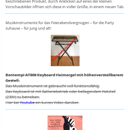
beschriebenen Produkt, durch Anklicken auf eines der kleinen
Vorschaubilder öffnen sich diese in voller Größe, in einem neuen Tab.
Musikinstrumente für das Feierabendvergnügen – für die Party
zuhause – für jung und alt!
Bontempi AT808 Keyboard Heimorgel mit höhenverstellbarem
Gestell.
Das Musikinstrument ist gebraucht voll funktionsfähig.
Das Keyboard ist mit Batteriebetrieb oder beiliegendem Netzteil
(230V) zu betreiben.
Hier bei
Youtube
ein kurzes Video darüber.