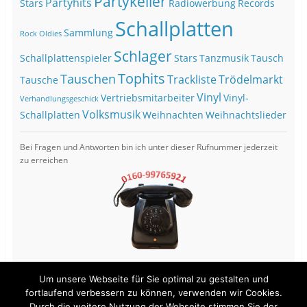
Partykeller
Partyhits
Stars
Radiowerbung
Records
Schallplatten
Sammlung
Rock Oldies
Schlager
Schallplattenspieler
Stars
Tanzmusik
Tausch
Tophits
Tauschen
Trackliste
Trödelmarkt
Tausche
Vinyl
Vertriebsmitarbeiter
Vinyl-
Verhandlungsgeschick
Volksmusik
Schallplatten
Weihnachten
Weihnachtslieder
Bei Fragen und Antworten bin ich unter dieser Rufnummer jederzeit
zu erreichen
Um unsere Webseite für Sie optimal zu gestalten und
fortlaufend verbessern zu können, verwenden wir Cookies.
Durch die weitere Nutzung der Webseite stimmen Sie der