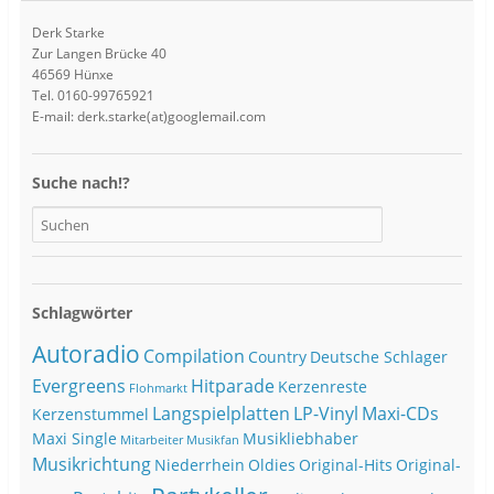
Derk Starke
Zur Langen Brücke 40
46569 Hünxe
Tel. 0160-99765921
E-mail: derk.starke(at)googlemail.com
Suche nach!?
Schlagwörter
Autoradio
Compilation
Country
Deutsche Schlager
Evergreens
Hitparade
Kerzenreste
Flohmarkt
Langspielplatten
LP-Vinyl
Maxi-CDs
Kerzenstummel
Maxi Single
Musikliebhaber
Mitarbeiter
Musikfan
Musikrichtung
Niederrhein
Oldies
Original-Hits
Original-