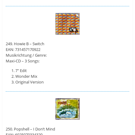
249. Howie B – Switch
EAN: 731457170922
Musikrichtung / Genre:
Maxi-CD – 3 Songs:
7″ Edit
Wonder Mix
Original Version
250. Popshell – I Don’t Mind
EAN: 6025070334320