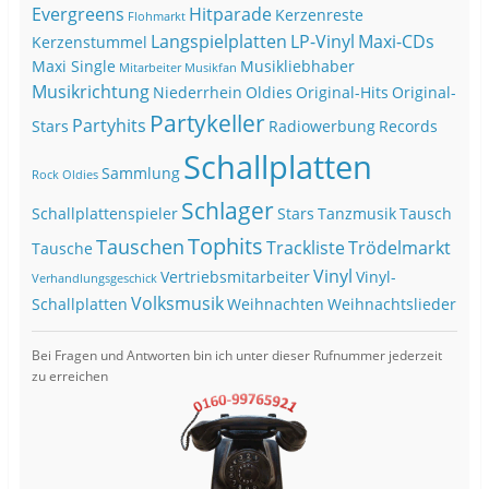
Evergreens
Hitparade
Kerzenreste
Flohmarkt
Langspielplatten
LP-Vinyl
Maxi-CDs
Kerzenstummel
Maxi Single
Musikliebhaber
Mitarbeiter
Musikfan
Musikrichtung
Niederrhein
Oldies
Original-Hits
Original-
Partykeller
Partyhits
Stars
Radiowerbung
Records
Schallplatten
Sammlung
Rock Oldies
Schlager
Schallplattenspieler
Stars
Tanzmusik
Tausch
Tophits
Tauschen
Trackliste
Trödelmarkt
Tausche
Vinyl
Vertriebsmitarbeiter
Vinyl-
Verhandlungsgeschick
Volksmusik
Schallplatten
Weihnachten
Weihnachtslieder
Bei Fragen und Antworten bin ich unter dieser Rufnummer jederzeit
zu erreichen