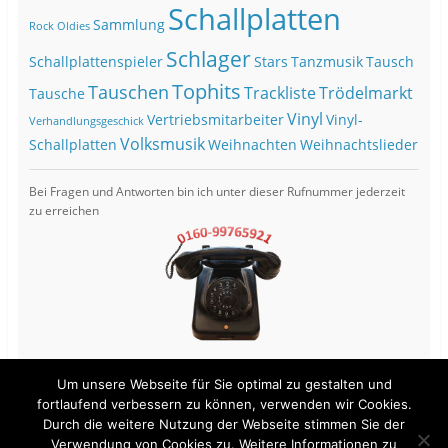
Schallplatten
Sammlung
Rock Oldies
Schlager
Schallplattenspieler
Stars
Tanzmusik
Tausch
Tophits
Tauschen
Trackliste
Trödelmarkt
Tausche
Vinyl
Vertriebsmitarbeiter
Vinyl-
Verhandlungsgeschick
Volksmusik
Schallplatten
Weihnachten
Weihnachtslieder
Bei Fragen und Antworten bin ich unter dieser Rufnummer jederzeit
zu erreichen
Um unsere Webseite für Sie optimal zu gestalten und
fortlaufend verbessern zu können, verwenden wir Cookies.
Durch die weitere Nutzung der Webseite stimmen Sie der
View Full Site
Verwendung von Cookies zu. Weitere Informationen zu