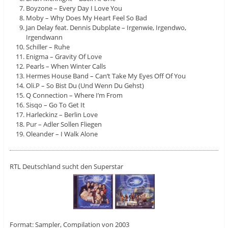
Boyzone – Every Day I Love You
Moby – Why Does My Heart Feel So Bad
Jan Delay feat. Dennis Dubplate – Irgenwie, Irgendwo,
Irgendwann
Schiller – Ruhe
Enigma – Gravity Of Love
Pearls – When Winter Calls
Hermes House Band – Can’t Take My Eyes Off Of You
Oli.P – So Bist Du (Und Wenn Du Gehst)
Q Connection – Where I’m From
Sisqo – Go To Get It
Harleckinz – Berlin Love
Pur – Adler Sollen Fliegen
Oleander – I Walk Alone
RTL Deutschland sucht den Superstar
Format: Sampler, Compilation von 2003