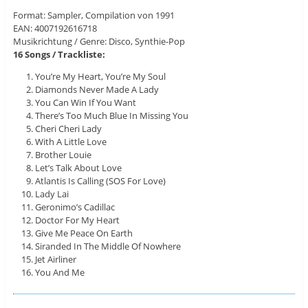
Format: Sampler, Compilation von 1991
EAN: 4007192616718
Musikrichtung / Genre: Disco, Synthie-Pop
16 Songs / Trackliste:
You’re My Heart, You’re My Soul
Diamonds Never Made A Lady
You Can Win If You Want
There’s Too Much Blue In Missing You
Cheri Cheri Lady
With A Little Love
Brother Louie
Let’s Talk About Love
Atlantis Is Calling (SOS For Love)
Lady Lai
Geronimo’s Cadillac
Doctor For My Heart
Give Me Peace On Earth
Siranded In The Middle Of Nowhere
Jet Airliner
You And Me