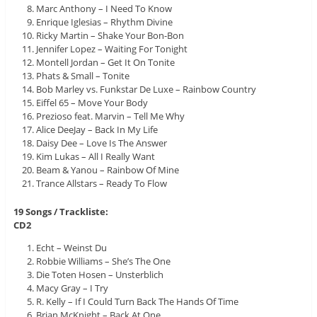
Marc Anthony – I Need To Know
Enrique Iglesias – Rhythm Divine
Ricky Martin – Shake Your Bon-Bon
Jennifer Lopez – Waiting For Tonight
Montell Jordan – Get It On Tonite
Phats & Small – Tonite
Bob Marley vs. Funkstar De Luxe – Rainbow Country
Eiffel 65 – Move Your Body
Prezioso feat. Marvin – Tell Me Why
Alice DeeJay – Back In My Life
Daisy Dee – Love Is The Answer
Kim Lukas – All I Really Want
Beam & Yanou – Rainbow Of Mine
Trance Allstars – Ready To Flow
19 Songs / Trackliste:
CD2
Echt – Weinst Du
Robbie Williams – She’s The One
Die Toten Hosen – Unsterblich
Macy Gray – I Try
R. Kelly – If I Could Turn Back The Hands Of Time
Brian McKnight – Back At One