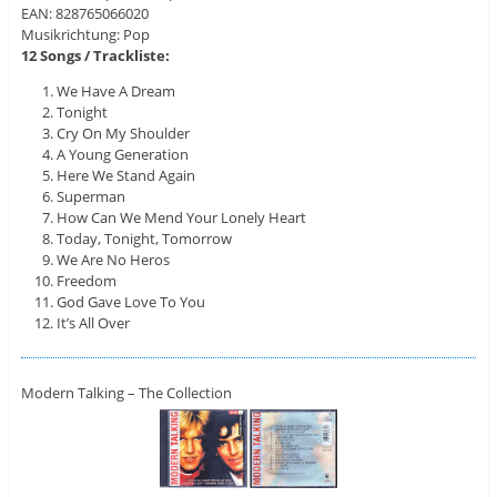
EAN: 828765066020
Musikrichtung: Pop
12 Songs / Trackliste:
We Have A Dream
Tonight
Cry On My Shoulder
A Young Generation
Here We Stand Again
Superman
How Can We Mend Your Lonely Heart
Today, Tonight, Tomorrow
We Are No Heros
Freedom
God Gave Love To You
It’s All Over
Modern Talking – The Collection