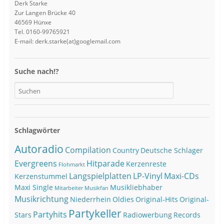
Derk Starke
Zur Langen Brücke 40
46569 Hünxe
Tel. 0160-99765921
E-mail: derk.starke(at)googlemail.com
Suche nach!?
Schlagwörter
Autoradio
Compilation
Country
Deutsche Schlager
Evergreens
Hitparade
Kerzenreste
Flohmarkt
Langspielplatten
LP-Vinyl
Maxi-CDs
Kerzenstummel
Maxi Single
Musikliebhaber
Mitarbeiter
Musikfan
Musikrichtung
Niederrhein
Oldies
Original-Hits
Original-
Partykeller
Partyhits
Stars
Radiowerbung
Records