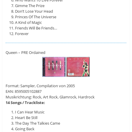
Who Wants To Live Forever
Gimme The Prize
Don’t Lose Your Head
Princes Of The Universe
A Kind of Magic
Friends Will Be Friends…
Forever
Queen – PRE Ordained
Format: Sampler, Compilation von 2005
EAN: 8595005102887
Musikrichtung: Rock, Art Rock, Glamrock, Hardrock
14 Songs / Trackliste:
I Can Hear Music
Heart Be Still
The Day The Talkies Came
Going Back