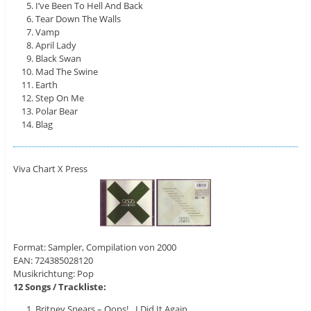
I’ve Been To Hell And Back
Tear Down The Walls
Vamp
April Lady
Black Swan
Mad The Swine
Earth
Step On Me
Polar Bear
Blag
Viva Chart X Press
Format: Sampler, Compilation von 2000
EAN: 724385028120
Musikrichtung: Pop
12 Songs / Trackliste:
Britney Spears – Oops!…I Did It Again