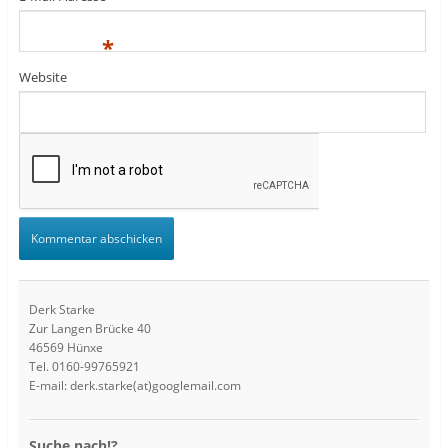
*
Website
Derk Starke
Zur Langen Brücke 40
46569 Hünxe
Tel. 0160-99765921
E-mail: derk.starke(at)googlemail.com
Suche nach!?