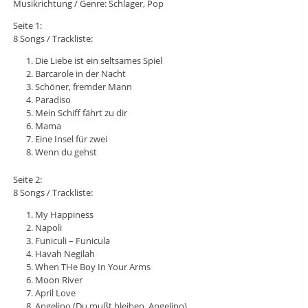
Musikrichtung / Genre: Schlager, Pop
Seite 1:
8 Songs / Trackliste:
Die Liebe ist ein seltsames Spiel
Barcarole in der Nacht
Schöner, fremder Mann
Paradiso
Mein Schiff fährt zu dir
Mama
Eine Insel für zwei
Wenn du gehst
Seite 2:
8 Songs / Trackliste:
My Happiness
Napoli
Funiculi – Funicula
Havah Negilah
When THe Boy In Your Arms
Moon River
April Love
Angelino (Du mußt bleiben, Angelino)