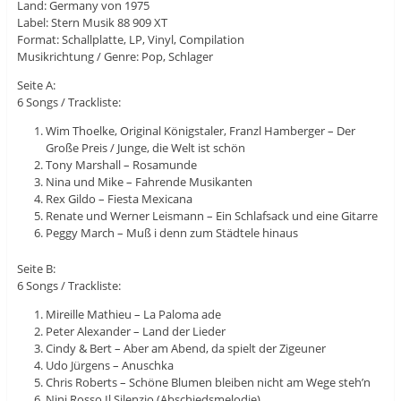
Land: Germany von 1975
Label: Stern Musik 88 909 XT
Format: Schallplatte, LP, Vinyl, Compilation
Musikrichtung / Genre: Pop, Schlager
Seite A:
6 Songs / Trackliste:
Wim Thoelke, Original Königstaler, Franzl Hamberger – Der
Große Preis / Junge, die Welt ist schön
Tony Marshall – Rosamunde
Nina und Mike – Fahrende Musikanten
Rex Gildo – Fiesta Mexicana
Renate und Werner Leismann – Ein Schlafsack und eine Gitarre
Peggy March – Muß i denn zum Städtele hinaus
Seite B:
6 Songs / Trackliste:
Mireille Mathieu – La Paloma ade
Peter Alexander – Land der Lieder
Cindy & Bert – Aber am Abend, da spielt der Zigeuner
Udo Jürgens – Anuschka
Chris Roberts – Schöne Blumen bleiben nicht am Wege steh’n
Nini Rosso Il Silenzio (Abschiedsmelodie)