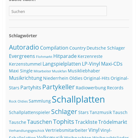
Schlagwörter
Autoradio
Compilation
Country
Deutsche Schlager
Evergreens
Hitparade
Kerzenreste
Flohmarkt
Langspielplatten
LP-Vinyl
Maxi-CDs
Kerzenstummel
Maxi Single
Musikliebhaber
Mitarbeiter
Musikfan
Musikrichtung
Niederrhein
Oldies
Original-Hits
Original-
Partykeller
Partyhits
Stars
Radiowerbung
Records
Schallplatten
Sammlung
Rock Oldies
Schlager
Schallplattenspieler
Stars
Tanzmusik
Tausch
Tophits
Tauschen
Trackliste
Trödelmarkt
Tausche
Vinyl
Vertriebsmitarbeiter
Vinyl-
Verhandlungsgeschick
Volksmusik