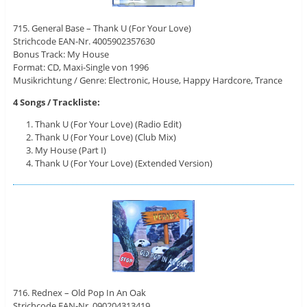
715. General Base – Thank U (For Your Love)
Strichcode EAN-Nr. 4005902357630
Bonus Track: My House
Format: CD, Maxi-Single von 1996
Musikrichtung / Genre: Electronic, House, Happy Hardcore, Trance
4 Songs / Trackliste:
Thank U (For Your Love) (Radio Edit)
Thank U (For Your Love) (Club Mix)
My House (Part I)
Thank U (For Your Love) (Extended Version)
716. Rednex – Old Pop In An Oak
Strichcode EAN-Nr. 090204313419