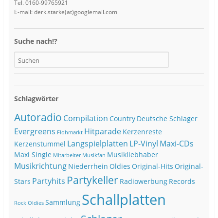
Tel. 0160-99765921
E-mail: derk.starke(at)googlemail.com
Suche nach!?
Schlagwörter
Autoradio
Compilation
Country
Deutsche Schlager
Evergreens
Hitparade
Kerzenreste
Flohmarkt
Langspielplatten
LP-Vinyl
Maxi-CDs
Kerzenstummel
Maxi Single
Musikliebhaber
Mitarbeiter
Musikfan
Musikrichtung
Niederrhein
Oldies
Original-Hits
Original-
Partykeller
Partyhits
Stars
Radiowerbung
Records
Schallplatten
Sammlung
Rock Oldies