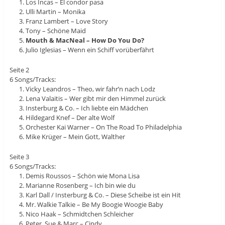
Los Incas – El condor pasa
Ulli Martin – Monika
Franz Lambert – Love Story
Tony – Schöne Maid
Mouth & MacNeal – How Do You Do?
Julio Iglesias – Wenn ein Schiff vorüberfährt
Seite 2
6 Songs/Tracks:
Vicky Leandros – Theo, wir fahr’n nach Lodz
Lena Valaitis – Wer gibt mir den Himmel zurück
Insterburg & Co. – Ich liebte ein Mädchen
Hildegard Knef – Der alte Wolf
Orchester Kai Warner – On The Road To Philadelphia
Mike Krüger – Mein Gott, Walther
Seite 3
6 Songs/Tracks:
Demis Roussos – Schön wie Mona Lisa
Marianne Rosenberg – Ich bin wie du
Karl Dall / Insterburg & Co. – Diese Scheibe ist ein Hit
Mr. Walkie Talkie – Be My Boogie Woogie Baby
Nico Haak – Schmidtchen Schleicher
Peter, Sue & Marc – Cindy