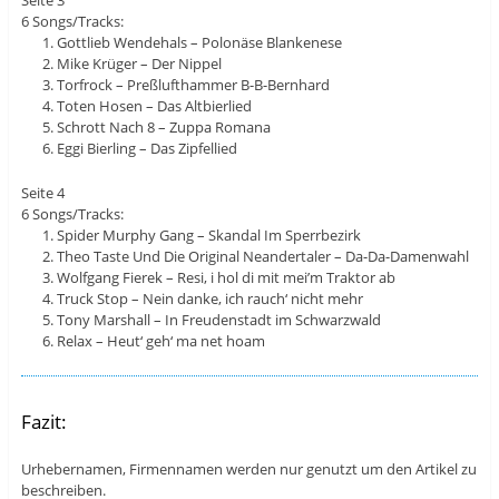
6 Songs/Tracks:
Gottlieb Wendehals – Polonäse Blankenese
Mike Krüger – Der Nippel
Torfrock – Preßlufthammer B-B-Bernhard
Toten Hosen – Das Altbierlied
Schrott Nach 8 – Zuppa Romana
Eggi Bierling – Das Zipfellied
Seite 4
6 Songs/Tracks:
Spider Murphy Gang – Skandal Im Sperrbezirk
Theo Taste Und Die Original Neandertaler – Da-Da-Damenwahl
Wolfgang Fierek – Resi, i hol di mit mei’m Traktor ab
Truck Stop – Nein danke, ich rauch‘ nicht mehr
Tony Marshall – In Freudenstadt im Schwarzwald
Relax – Heut‘ geh‘ ma net hoam
Fazit:
Urhebernamen, Firmennamen werden nur genutzt um den Artikel zu
beschreiben.