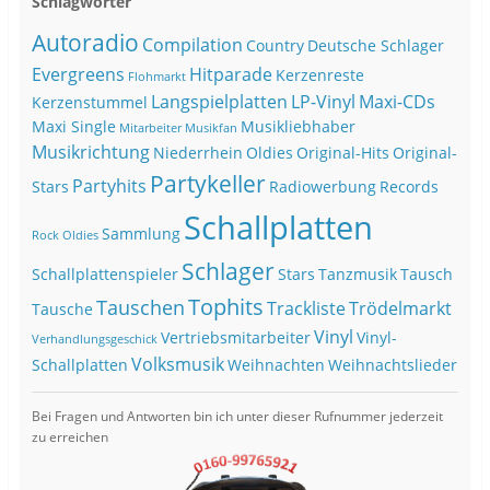
Schlagwörter
Autoradio
Compilation
Country
Deutsche Schlager
Evergreens
Hitparade
Kerzenreste
Flohmarkt
Langspielplatten
LP-Vinyl
Maxi-CDs
Kerzenstummel
Maxi Single
Musikliebhaber
Mitarbeiter
Musikfan
Musikrichtung
Niederrhein
Oldies
Original-Hits
Original-
Partykeller
Partyhits
Stars
Radiowerbung
Records
Schallplatten
Sammlung
Rock Oldies
Schlager
Schallplattenspieler
Stars
Tanzmusik
Tausch
Tophits
Tauschen
Trackliste
Trödelmarkt
Tausche
Vinyl
Vertriebsmitarbeiter
Vinyl-
Verhandlungsgeschick
Volksmusik
Schallplatten
Weihnachten
Weihnachtslieder
Bei Fragen und Antworten bin ich unter dieser Rufnummer jederzeit
zu erreichen