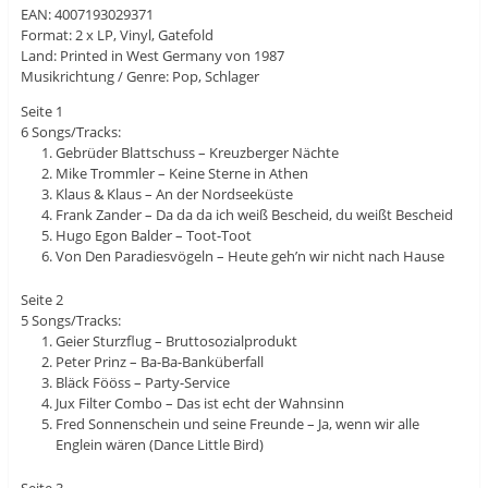
EAN: 4007193029371
Format: 2 x LP, Vinyl, Gatefold
Land: Printed in West Germany von 1987
Musikrichtung / Genre: Pop, Schlager
Seite 1
6 Songs/Tracks:
Gebrüder Blattschuss – Kreuzberger Nächte
Mike Trommler – Keine Sterne in Athen
Klaus & Klaus – An der Nordseeküste
Frank Zander – Da da da ich weiß Bescheid, du weißt Bescheid
Hugo Egon Balder – Toot-Toot
Von Den Paradiesvögeln – Heute geh’n wir nicht nach Hause
Seite 2
5 Songs/Tracks:
Geier Sturzflug – Bruttosozialprodukt
Peter Prinz – Ba-Ba-Banküberfall
Bläck Fööss – Party-Service
Jux Filter Combo – Das ist echt der Wahnsinn
Fred Sonnenschein und seine Freunde – Ja, wenn wir alle
Englein wären (Dance Little Bird)
Seite 3