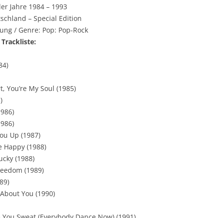
der Jahre 1984 – 1993
schland – Special Edition
ung / Genre: Pop: Pop-Rock
 Trackliste:
84)
, You’re My Soul (1985)
)
1986)
1986)
You Up (1987)
e Happy (1988)
ucky (1988)
Freedom (1989)
89)
 About You (1990)
 You Sweat (Everybody Dance Now) (1991)