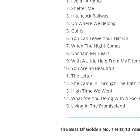
Feelin‘ Alright?
Shelter Me
Hitchcock Railway
Up Where We Belong
Guilty
You Can Leave Your Hat On
When The Night Comes
Unchain My Heart
With A Little Help From My Frien
You Are So Beautiful
The Letter
She Came In Through The Bath
High Time We Went
What Are You Doing With A Fool 
Living In The Promiseland
The Best Of Golden No. 1 Hits 10 Ye