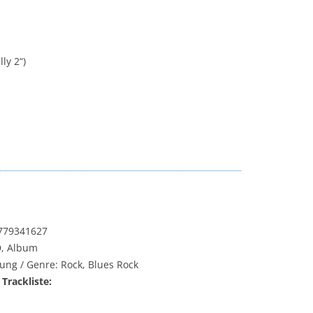
ly 2“)
779341627
D, Album
ung / Genre: Rock, Blues Rock
 Trackliste: