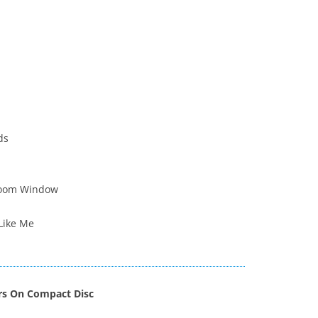
ds
room Window
Like Me
ars On Compact Disc