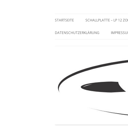
Zum
Inhalt
springen
Sammeln und Selten
STARTSEITE
SCHALLPLATTE – LP 12 ZO
DATENSCHUTZERKLÄRUNG
IMPRESS