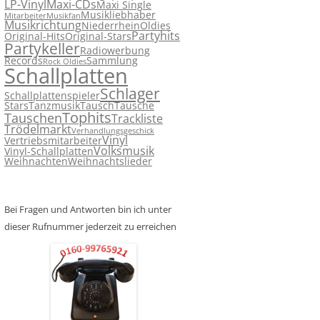
LP-Vinyl
Maxi-CDs
Maxi Single
Musikliebhaber
Mitarbeiter
Musikfan
Musikrichtung
Niederrhein
Oldies
Partyhits
Original-Hits
Original-Stars
Partykeller
Radiowerbung
Records
Sammlung
Rock Oldies
Schallplatten
Schlager
Schallplattenspieler
Stars
Tanzmusik
Tausch
Tausche
Tophits
Tauschen
Trackliste
Trödelmarkt
Verhandlungsgeschick
Vinyl
Vertriebsmitarbeiter
Volksmusik
Vinyl-Schallplatten
Weihnachten
Weihnachtslieder
Bei Fragen und Antworten bin ich unter
dieser Rufnummer jederzeit zu erreichen