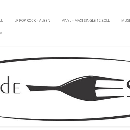
es – Schallplatten
LL
LP POP ROCK – ALBEN
VINYL – MAXI SINGLE 12 ZOLL
MUSI
UM