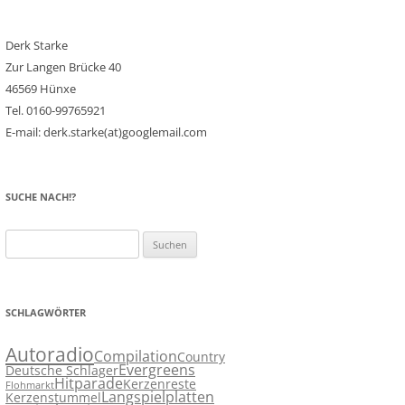
Derk Starke
Zur Langen Brücke 40
46569 Hünxe
Tel. 0160-99765921
E-mail: derk.starke(at)googlemail.com
SUCHE NACH!?
Suchen
nach:
SCHLAGWÖRTER
Autoradio
Compilation
Country
Evergreens
Deutsche Schlager
Hitparade
Kerzenreste
Flohmarkt
Langspielplatten
Kerzenstummel