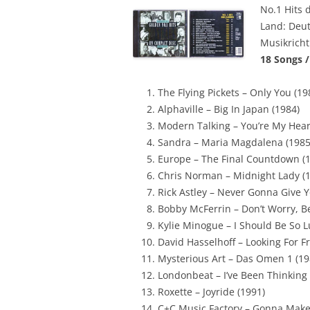
No.1 Hits 
Land: Deut
Musikricht
18 Songs /
The Flying Pickets – Only You (19
Alphaville – Big In Japan (1984)
Modern Talking – You’re My Heart
Sandra – Maria Magdalena (1985
Europe – The Final Countdown (
Chris Norman – Midnight Lady (
Rick Astley – Never Gonna Give 
Bobby McFerrin – Don’t Worry, B
Kylie Minogue – I Should Be So L
David Hasselhoff – Looking For 
Mysterious Art – Das Omen 1 (19
Londonbeat – I’ve Been Thinking
Roxette – Joyride (1991)
C+C Music Factory – Gonna Make