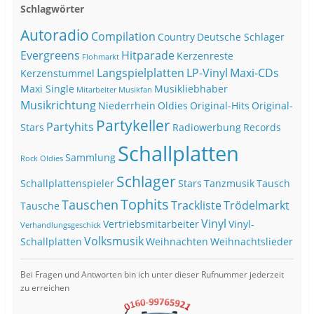
Schlagwörter
Autoradio
Compilation
Country
Deutsche Schlager
Evergreens
Hitparade
Kerzenreste
Flohmarkt
Langspielplatten
LP-Vinyl
Maxi-CDs
Kerzenstummel
Maxi Single
Musikliebhaber
Mitarbeiter
Musikfan
Musikrichtung
Niederrhein
Oldies
Original-Hits
Original-
Partykeller
Partyhits
Stars
Radiowerbung
Records
Schallplatten
Sammlung
Rock Oldies
Schlager
Schallplattenspieler
Stars
Tanzmusik
Tausch
Tophits
Tauschen
Trackliste
Trödelmarkt
Tausche
Vinyl
Vertriebsmitarbeiter
Vinyl-
Verhandlungsgeschick
Volksmusik
Schallplatten
Weihnachten
Weihnachtslieder
Bei Fragen und Antworten bin ich unter dieser Rufnummer jederzeit
zu erreichen