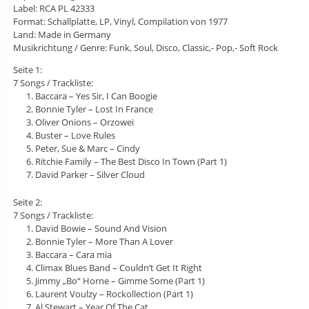
Label: RCA PL 42333
Format: Schallplatte, LP, Vinyl, Compilation von 1977
Land: Made in Germany
Musikrichtung / Genre: Funk, Soul, Disco, Classic,- Pop,- Soft Rock
Seite 1:
7 Songs / Trackliste:
Baccara – Yes Sir, I Can Boogie
Bonnie Tyler – Lost In France
Oliver Onions – Orzowei
Buster – Love Rules
Peter, Sue & Marc – Cindy
Ritchie Family – The Best Disco In Town (Part 1)
David Parker – Silver Cloud
Seite 2:
7 Songs / Trackliste:
David Bowie – Sound And Vision
Bonnie Tyler – More Than A Lover
Baccara – Cara mia
Climax Blues Band – Couldn’t Get It Right
Jimmy „Bo“ Horne – Gimme Some (Part 1)
Laurent Voulzy – Rockollection (Part 1)
Al Stewart – Year Of The Cat