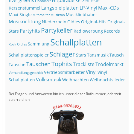
Evergreens
Hitparade
Kerzenreste
Flohmarkt
Langspielplatten
LP-Vinyl
Maxi-CDs
Kerzenstummel
Maxi Single
Musikliebhaber
Mitarbeiter
Musikfan
Musikrichtung
Niederrhein
Oldies
Original-Hits
Original-
Partykeller
Partyhits
Stars
Radiowerbung
Records
Schallplatten
Sammlung
Rock Oldies
Schlager
Schallplattenspieler
Stars
Tanzmusik
Tausch
Tophits
Tauschen
Trackliste
Trödelmarkt
Tausche
Vinyl
Vertriebsmitarbeiter
Vinyl-
Verhandlungsgeschick
Volksmusik
Schallplatten
Weihnachten
Weihnachtslieder
Bei Fragen und Antworten bin ich unter dieser Rufnummer jederzeit
zu erreichen