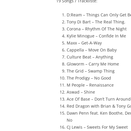
19 Songs / Trackliste:
D:Ream – Things Can Only Get B
Tony Di Bart – The Real Thing.
Corona – Rhythm Of The Night
Kylie Minogue – Confide In Me
Maxx – Get-A-Way
Cappella – Move On Baby
Culture Beat – Anything
Gloworm – Carry Me Home
The Grid – Swamp Thing
The Prodigy – No Good
M People – Renaissance
Aswad – Shine
Ace Of Base – Don’t Turn Around
Red Dragon with Brian & Tony G
Dawn Penn feat. Ken Boothe, Den
No
CJ Lewis – Sweets For My Sweet