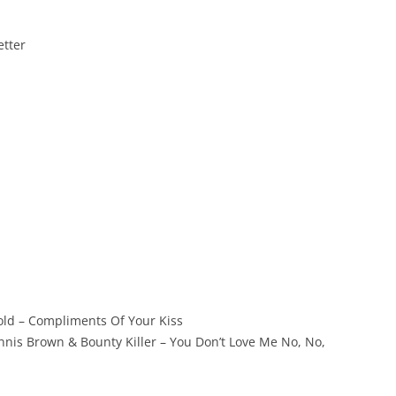
etter
old – Compliments Of Your Kiss
nis Brown & Bounty Killer – You Don’t Love Me No, No,