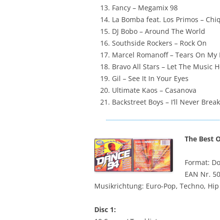
Fancy – Megamix 98
La Bomba feat. Los Primos – Chi
DJ Bobo – Around The World
Southside Rockers – Rock On
Marcel Romanoff – Tears On My 
Bravo All Stars – Let The Music 
Gil – See It In Your Eyes
Ultimate Kaos – Casanova
Backstreet Boys – I’ll Never Brea
The Best 
Format: D
EAN Nr. 5
Musikrichtung: Euro-Pop, Techno, Hi
Disc 1: