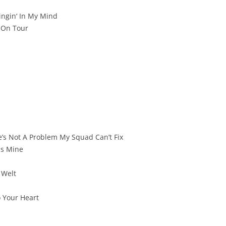
ingin‘ In My Mind
 On Tour
e’s Not A Problem My Squad Can’t Fix
 Is Mine
 Welt
 Your Heart