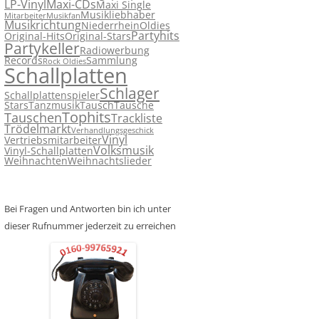
LP-Vinyl
Maxi-CDs
Maxi Single
Musikliebhaber
Mitarbeiter
Musikfan
Musikrichtung
Niederrhein
Oldies
Partyhits
Original-Hits
Original-Stars
Partykeller
Radiowerbung
Records
Sammlung
Rock Oldies
Schallplatten
Schlager
Schallplattenspieler
Stars
Tanzmusik
Tausch
Tausche
Tophits
Tauschen
Trackliste
Trödelmarkt
Verhandlungsgeschick
Vinyl
Vertriebsmitarbeiter
Volksmusik
Vinyl-Schallplatten
Weihnachten
Weihnachtslieder
Bei Fragen und Antworten bin ich unter
dieser Rufnummer jederzeit zu erreichen