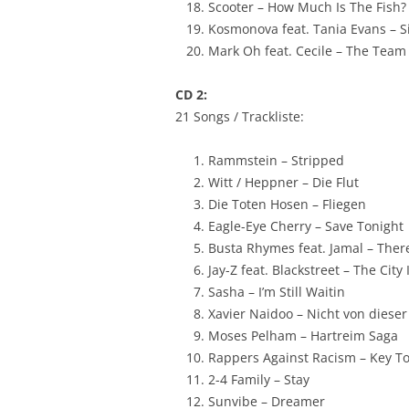
Scooter – How Much Is The Fish?
Kosmonova feat. Tania Evans – S
Mark Oh feat. Cecile – The Team
CD 2:
21 Songs / Trackliste:
Rammstein – Stripped
Witt / Heppner – Die Flut
Die Toten Hosen – Fliegen
Eagle-Eye Cherry – Save Tonight
Busta Rhymes feat. Jamal – Ther
Jay-Z feat. Blackstreet – The City
Sasha – I’m Still Waitin
Xavier Naidoo – Nicht von dieser
Moses Pelham – Hartreim Saga
Rappers Against Racism – Key To
2-4 Family – Stay
Sunvibe – Dreamer