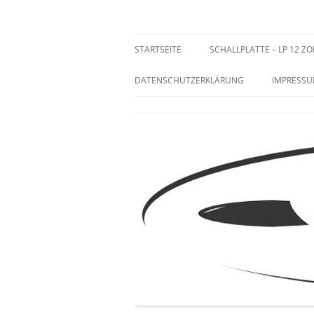
Zum
Inhalt
springen
Sammeln und Selten
STARTSEITE
SCHALLPLATTE – LP 12 ZO
DATENSCHUTZERKLÄRUNG
IMPRESS