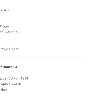
quitan
Pillow
Heal Your Soul
k Your Heart
Of Dance 94
oppel-CD von 1994
014469527430
p Hop