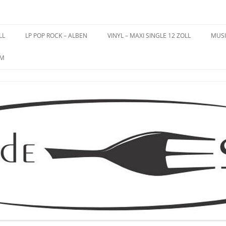
es – Schallplatten
LL
LP POP ROCK – ALBEN
VINYL – MAXI SINGLE 12 ZOLL
MUSI
UM