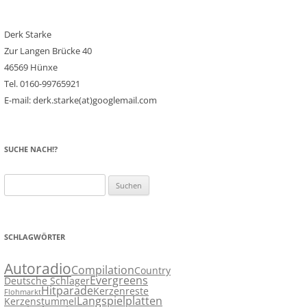
Derk Starke
Zur Langen Brücke 40
46569 Hünxe
Tel. 0160-99765921
E-mail: derk.starke(at)googlemail.com
SUCHE NACH!?
Suchen
nach:
SCHLAGWÖRTER
Autoradio
Compilation
Country
Evergreens
Deutsche Schlager
Hitparade
Kerzenreste
Flohmarkt
Langspielplatten
Kerzenstummel