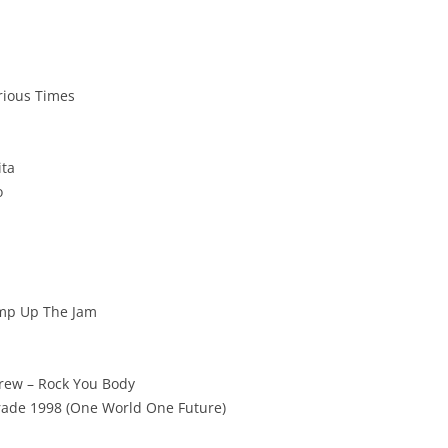
rious Times
ita
o
ump Up The Jam
Crew – Rock You Body
ade 1998 (One World One Future)