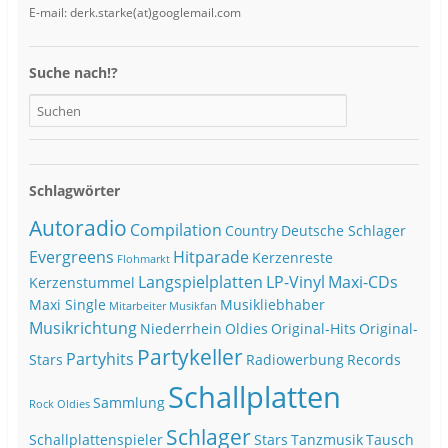
E-mail: derk.starke(at)googlemail.com
Suche nach!?
Schlagwörter
Autoradio
Compilation
Country
Deutsche Schlager
Evergreens
Hitparade
Kerzenreste
Flohmarkt
Langspielplatten
LP-Vinyl
Maxi-CDs
Kerzenstummel
Maxi Single
Musikliebhaber
Mitarbeiter
Musikfan
Musikrichtung
Niederrhein
Oldies
Original-Hits
Original-
Partykeller
Partyhits
Stars
Radiowerbung
Records
Schallplatten
Sammlung
Rock Oldies
Schlager
Schallplattenspieler
Stars
Tanzmusik
Tausch