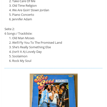
Take Care Of Me
Old Time Religion
We Are Goin‘ Down Jordan
Piano Concerto
Jennifer Adam
Seite 2:
6 Songs / Trackliste:
Old Man Moses
We’ll Fly You To The Promised Land
She’s Really Something Else
(Isn’t It A) Lovely Day
Soolaimon
Rock My Soul