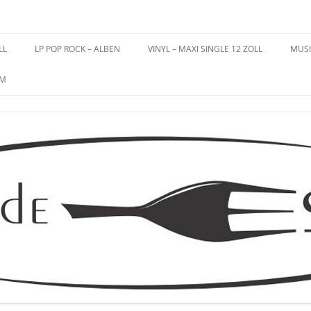
es – Schallplatten
LL
LP POP ROCK – ALBEN
VINYL – MAXI SINGLE 12 ZOLL
MUSI
UM