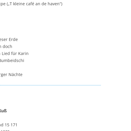
pe („T kleine café an de haven“)
ieser Erde
h doch
 Lied für Karin
 Bumbeidschi
rger Nächte
 Kuß
nd 15 171