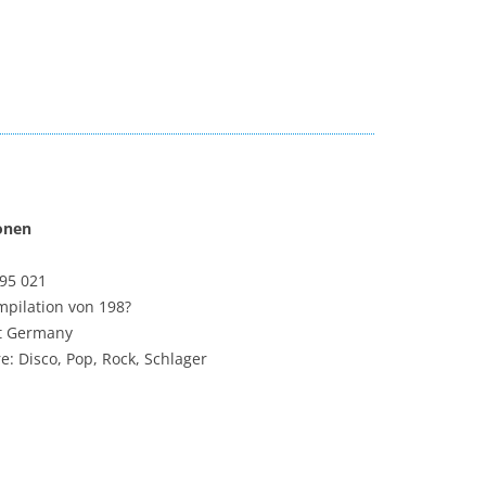
ionen
95 021
mpilation von 198?
st Germany
e: Disco, Pop, Rock, Schlager