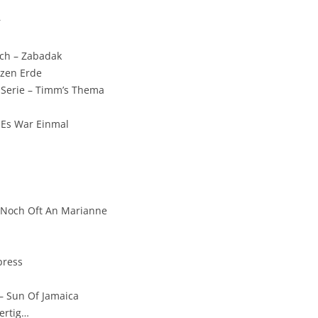
r
ich – Zabadak
nzen Erde
V-Serie – Timm’s Thema
 Es War Einmal
‘ Noch Oft An Marianne
press
– Sun Of Jamaica
Fertig…