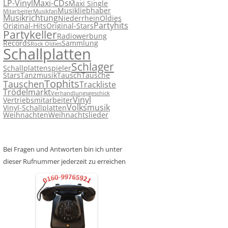
LP-Vinyl
Maxi-CDs
Maxi Single
Musikliebhaber
Mitarbeiter
Musikfan
Musikrichtung
Niederrhein
Oldies
Partyhits
Original-Hits
Original-Stars
Partykeller
Radiowerbung
Records
Sammlung
Rock Oldies
Schallplatten
Schlager
Schallplattenspieler
Stars
Tanzmusik
Tausch
Tausche
Tophits
Tauschen
Trackliste
Trödelmarkt
Verhandlungsgeschick
Vinyl
Vertriebsmitarbeiter
Volksmusik
Vinyl-Schallplatten
Weihnachten
Weihnachtslieder
Bei Fragen und Antworten bin ich unter
dieser Rufnummer jederzeit zu erreichen