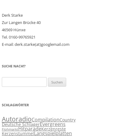
Derk Starke
Zur Langen Brücke 40
46569 Hünxe
Tel. 0160-99765921
E-mail: derk.starke(at)googlemail.com
SUCHE NACH!?
Suchen
nach:
SCHLAGWÖRTER
Autoradio
Compilation
Country
Evergreens
Deutsche Schlager
Hitparade
Kerzenreste
Flohmarkt
Langspielplatten
Kerzenstummel