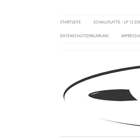
Zum
Inhalt
springen
Sammeln und Selten
STARTSEITE
SCHALLPLATTE – LP 12 ZO
DATENSCHUTZERKLÄRUNG
IMPRESS