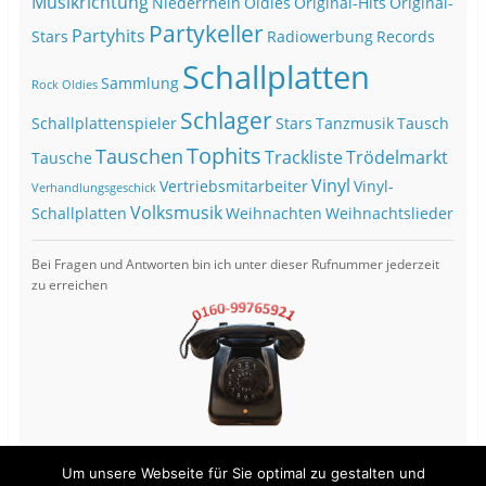
Musikrichtung
Niederrhein
Oldies
Original-Hits
Original-
Partykeller
Partyhits
Stars
Radiowerbung
Records
Schallplatten
Sammlung
Rock Oldies
Schlager
Schallplattenspieler
Stars
Tanzmusik
Tausch
Tophits
Tauschen
Trackliste
Trödelmarkt
Tausche
Vinyl
Vertriebsmitarbeiter
Vinyl-
Verhandlungsgeschick
Volksmusik
Schallplatten
Weihnachten
Weihnachtslieder
Bei Fragen und Antworten bin ich unter dieser Rufnummer jederzeit
zu erreichen
Um unsere Webseite für Sie optimal zu gestalten und