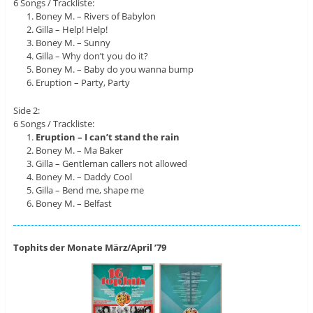
6 Songs / Trackliste:
Boney M. – Rivers of Babylon
Gilla – Help! Help!
Boney M. – Sunny
Gilla – Why don’t you do it?
Boney M. – Baby do you wanna bump
Eruption – Party, Party
Side 2:
6 Songs / Trackliste:
Eruption – I can’t stand the rain
Boney M. – Ma Baker
Gilla – Gentleman callers not allowed
Boney M. – Daddy Cool
Gilla – Bend me, shape me
Boney M. – Belfast
Tophits der Monate März/April ’79