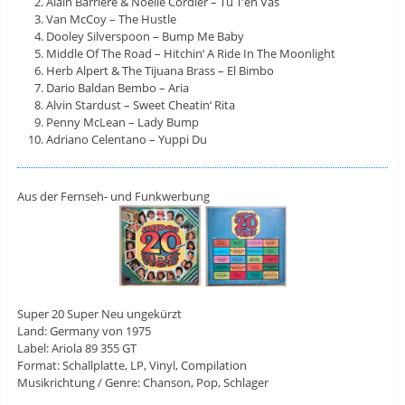
Alain Barriere & Noelle Cordier – Tu T’en Vas
Van McCoy – The Hustle
Dooley Silverspoon – Bump Me Baby
Middle Of The Road – Hitchin‘ A Ride In The Moonlight
Herb Alpert & The Tijuana Brass – El Bimbo
Dario Baldan Bembo – Aria
Alvin Stardust – Sweet Cheatin‘ Rita
Penny McLean – Lady Bump
Adriano Celentano – Yuppi Du
Aus der Fernseh- und Funkwerbung
Super 20 Super Neu ungekürzt
Land: Germany von 1975
Label: Ariola 89 355 GT
Format: Schallplatte, LP, Vinyl, Compilation
Musikrichtung / Genre: Chanson, Pop, Schlager