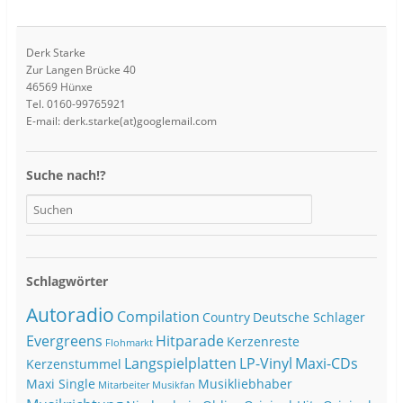
Derk Starke
Zur Langen Brücke 40
46569 Hünxe
Tel. 0160-99765921
E-mail: derk.starke(at)googlemail.com
Suche nach!?
Schlagwörter
Autoradio
Compilation
Country
Deutsche Schlager
Evergreens
Hitparade
Kerzenreste
Flohmarkt
Langspielplatten
LP-Vinyl
Maxi-CDs
Kerzenstummel
Maxi Single
Musikliebhaber
Mitarbeiter
Musikfan