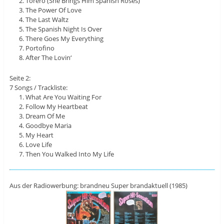
Torero (She Brings Him Spanish Roses)
The Power Of Love
The Last Waltz
The Spanish Night Is Over
There Goes My Everything
Portofino
After The Lovin‘
Seite 2:
7 Songs / Trackliste:
What Are You Waiting For
Follow My Heartbeat
Dream Of Me
Goodbye Maria
My Heart
Love Life
Then You Walked Into My Life
Aus der Radiowerbung: brandneu Super brandaktuell (1985)