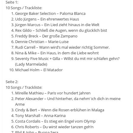
Seite 1:
10 Songs / Trackliste:
George Baker Selection – Paloma Blanca
Udo Jürgens – Ein ehrenwertes Haus
Jürgen Marcus – Ein Lied zieht hinaus in die Welt
Rex Gildo – Schließ die Augen, wenn du glücklich bist
Freddy Breck – Der große Zampano
Dennie Christian – Marie-Luise
Rudi Carrell – Wann wird’s mal wieder richtig Sommer.
Nina & Mike – Ein Haus, in dem die Liebe wohnt
Seventy Five Music + Gilla – Willst du mit mir schlafen gehn?
(Lady Marmelade)
Michael Holm – El Matador
Seite 2:
10 Songs / Trackliste:
Mireille Mathieu – Paris vor hundert Jahren
Peter Alexander – Und hinterher, da nehm‘ ich dich in meine
Arme
Cindy & Bert – Wenn die Rosen erblühen in Malaga
Tony Marshall – Anna-Karina
Costa Cordalis – Es stieg ein Engel vom Olymp
Chris Roberts – Du wirst wieder tanzen geh’n
Phil & John – Buona Sera