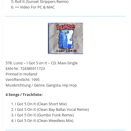
Roll It (Sunset Strippers Remix)
++ Video For PC & MAC
578. Luniz – I Got 5 on It – CD, Maxi-Single
EAN-Nr. 724389311723
Printed in Holland
Veröffentlicht: 1995
Musikrichtung / Genre: Gangsta, Hip Hop
4 Songs / Trackliste:
I Got 5 On It (Clean Short Mix)
I Got 5 On It (Clean Bay Ballas Vocal Remix)
I Got 5 On It (Gumbo Funk Remix)
I Got 5 On It (Clean Weedless Mix)