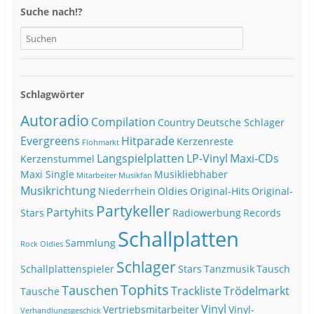
Suche nach!?
Schlagwörter
Autoradio
Compilation
Country
Deutsche Schlager
Evergreens
Hitparade
Kerzenreste
Flohmarkt
Langspielplatten
LP-Vinyl
Maxi-CDs
Kerzenstummel
Maxi Single
Musikliebhaber
Mitarbeiter
Musikfan
Musikrichtung
Niederrhein
Oldies
Original-Hits
Original-
Partykeller
Partyhits
Stars
Radiowerbung
Records
Schallplatten
Sammlung
Rock Oldies
Schlager
Schallplattenspieler
Stars
Tanzmusik
Tausch
Tophits
Tauschen
Trackliste
Trödelmarkt
Tausche
Vinyl
Vertriebsmitarbeiter
Vinyl-
Verhandlungsgeschick