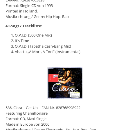
EAN-Nr. 724387003828
Format: Single-CD von 1993
Printed in Holland.
Musikrichtung / Genre: Hip Hop, Rap
4 Songs / Trackliste:
O.P.I.D. (500 One Mix)
It’s Time
O.P.I.D. (Tabatha Cash-Bang Mix)
Abattu „A Mort, A Tort“ (Instrumental)
586. Ciara – Get Up – EAN-Nr. 828768998922
Featuring Chamillionaire
Format: CD, Maxi-Single
Made in Europe von 2006
Musikrichtung / Genre: Electronic, Hip Hop, Pop, Rap