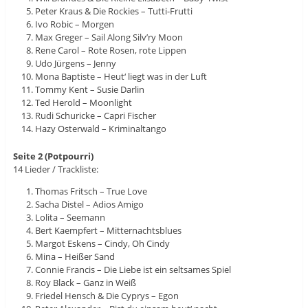
Peter Kraus & Die Rockies – Tutti-Frutti
Ivo Robic – Morgen
Max Greger – Sail Along Silv’ry Moon
Rene Carol – Rote Rosen, rote Lippen
Udo Jürgens – Jenny
Mona Baptiste – Heut‘ liegt was in der Luft
Tommy Kent – Susie Darlin
Ted Herold – Moonlight
Rudi Schuricke – Capri Fischer
Hazy Osterwald – Kriminaltango
Seite 2 (Potpourri)
14 Lieder / Trackliste:
Thomas Fritsch – True Love
Sacha Distel – Adios Amigo
Lolita – Seemann
Bert Kaempfert – Mitternachtsblues
Margot Eskens – Cindy, Oh Cindy
Mina – Heißer Sand
Connie Francis – Die Liebe ist ein seltsames Spiel
Roy Black – Ganz in Weiß
Friedel Hensch & Die Cyprys – Egon