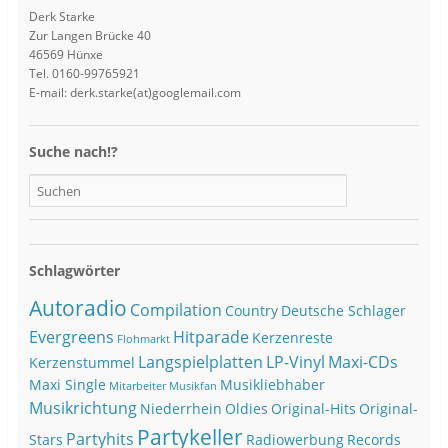
Derk Starke
Zur Langen Brücke 40
46569 Hünxe
Tel. 0160-99765921
E-mail: derk.starke(at)googlemail.com
Suche nach!?
Schlagwörter
Autoradio
Compilation
Country
Deutsche Schlager
Evergreens
Hitparade
Kerzenreste
Flohmarkt
Langspielplatten
LP-Vinyl
Maxi-CDs
Kerzenstummel
Maxi Single
Musikliebhaber
Mitarbeiter
Musikfan
Musikrichtung
Niederrhein
Oldies
Original-Hits
Original-
Partykeller
Partyhits
Stars
Radiowerbung
Records