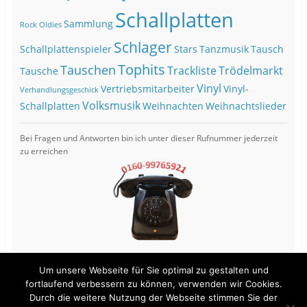
Schallplatten
Sammlung
Rock Oldies
Schlager
Schallplattenspieler
Stars
Tanzmusik
Tausch
Tophits
Tauschen
Trackliste
Trödelmarkt
Tausche
Vinyl
Vertriebsmitarbeiter
Vinyl-
Verhandlungsgeschick
Volksmusik
Schallplatten
Weihnachten
Weihnachtslieder
Bei Fragen und Antworten bin ich unter dieser Rufnummer jederzeit
zu erreichen
Um unsere Webseite für Sie optimal zu gestalten und
fortlaufend verbessern zu können, verwenden wir Cookies.
Durch die weitere Nutzung der Webseite stimmen Sie der