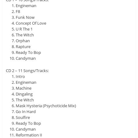
Engineman
F8
Funk Now
Concept Of Love
U R The 1
The Witch
Orphan
Rapture
Ready To Bop
Candyman
CD 2 – 11 Songs/Tracks:
Intro
Engineman
Machine
Dingaling
The Witch
Mask Hysteria (Psychoticide Mix)
Go In Hard
Soulfire
Ready To Bop
Candyman
Reformation II