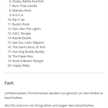
Shake, Rattle And Roll
Burn That Candle
Mambo Rock
R-O-C-K
Rip It Up
Rudy’s Rock
Dim, Dim The Lights
A.B.C. Boogie
Razzle Dazzle
See You Later Alligator
The Saints Rock ‚N‘ Roll
Hot Dog Buddy Buddy
The Paper Boy
Rock-A-Beatin‘ Boogie
Happy Baby
Fazit:
Urhebernamen, Firmennamen werden nur genutzt um den Artikel zu
beschreiben.
Die CDs sind von mir fotografiert und zeigen den tatsächlichen