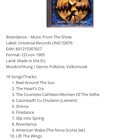
Riverdance – Music From The Show
Label: Universal Records UND 53076
EAN: 601215307627
Format: CD von 1995
Land: Made in the EU.
Musikrichtung / Genre: Folklore, Volksmusik
16 Songs/Tracks:
Reel Around The Sun
The Heart’s Cry
The Countess Cathleen/Women Of The Sidhe
Caoineadh Cu Chulainn (Lament)
Shivna
Firedance
Slip Into Spring
Riverdance
American Wake (The Nova Scotia Set)
Lift The Wings