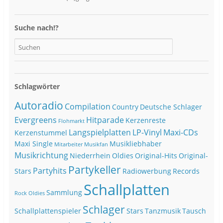
Suche nach!?
Schlagwörter
Autoradio
Compilation
Country
Deutsche Schlager
Evergreens
Hitparade
Kerzenreste
Flohmarkt
Langspielplatten
LP-Vinyl
Maxi-CDs
Kerzenstummel
Maxi Single
Musikliebhaber
Mitarbeiter
Musikfan
Musikrichtung
Niederrhein
Oldies
Original-Hits
Original-
Partykeller
Partyhits
Stars
Radiowerbung
Records
Schallplatten
Sammlung
Rock Oldies
Schlager
Schallplattenspieler
Stars
Tanzmusik
Tausch