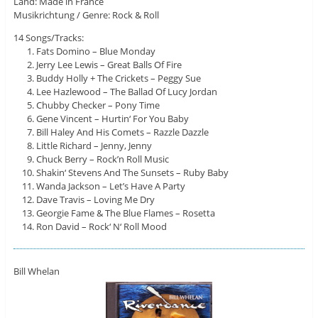
Land: Made in France
Musikrichtung / Genre: Rock & Roll
14 Songs/Tracks:
Fats Domino – Blue Monday
Jerry Lee Lewis – Great Balls Of Fire
Buddy Holly + The Crickets – Peggy Sue
Lee Hazlewood – The Ballad Of Lucy Jordan
Chubby Checker – Pony Time
Gene Vincent – Hurtin‘ For You Baby
Bill Haley And His Comets – Razzle Dazzle
Little Richard – Jenny, Jenny
Chuck Berry – Rock’n Roll Music
Shakin‘ Stevens And The Sunsets – Ruby Baby
Wanda Jackson – Let’s Have A Party
Dave Travis – Loving Me Dry
Georgie Fame & The Blue Flames – Rosetta
Ron David – Rock‘ N‘ Roll Mood
Bill Whelan