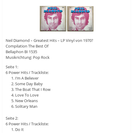
Neil Diamond ‎– Greatest Hits – LP Vinyl von 1970?
Compilation The Best Of
Bellaphon ‎BI 1535
Musikrichtung: Pop Rock
Seite 1:
6 Power Hits / Trackliste:
I’m A Believer
Some Day Baby
The Boat That I Row
Love To Love
New Orleans
Solitary Man
Seite 2:
6 Power Hits / Trackliste:
Do It