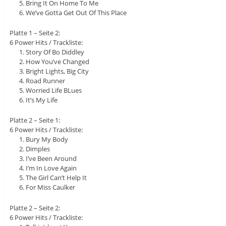
Bring It On Home To Me
We’ve Gotta Get Out Of This Place
Platte 1 – Seite 2:
6 Power Hits / Trackliste:
Story Of Bo Diddley
How You’ve Changed
Bright Lights, Big City
Road Runner
Worried Life BLues
It’s My Life
Platte 2 – Seite 1:
6 Power Hits / Trackliste:
Bury My Body
Dimples
I’ve Been Around
I’m In Love Again
The Girl Can’t Help It
For Miss Caulker
Platte 2 – Seite 2:
6 Power Hits / Trackliste: