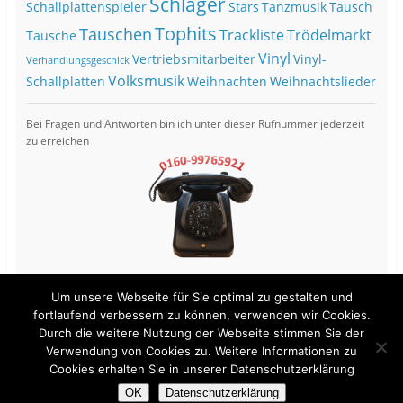
Schlager
Schallplattenspieler
Stars
Tanzmusik
Tausch
Tophits
Tauschen
Trackliste
Trödelmarkt
Tausche
Vinyl
Vertriebsmitarbeiter
Vinyl-
Verhandlungsgeschick
Volksmusik
Schallplatten
Weihnachten
Weihnachtslieder
Bei Fragen und Antworten bin ich unter dieser Rufnummer jederzeit
zu erreichen
Um unsere Webseite für Sie optimal zu gestalten und
fortlaufend verbessern zu können, verwenden wir Cookies.
Durch die weitere Nutzung der Webseite stimmen Sie der
View Full Site
Verwendung von Cookies zu. Weitere Informationen zu
Cookies erhalten Sie in unserer Datenschutzerklärung
Proudly powered by WordPress
OK
Datenschutzerklärung