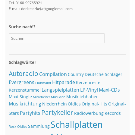
Tel. 0160-99765921
E-mail: derk.starke(at)googlemail.com
Suche nach!?
Schlagwörter
Autoradio
Compilation
Country
Deutsche Schlager
Evergreens
Hitparade
Kerzenreste
Flohmarkt
Langspielplatten
LP-Vinyl
Maxi-CDs
Kerzenstummel
Maxi Single
Musikliebhaber
Mitarbeiter
Musikfan
Musikrichtung
Niederrhein
Oldies
Original-Hits
Original-
Partykeller
Partyhits
Stars
Radiowerbung
Records
Schallplatten
Sammlung
Rock Oldies