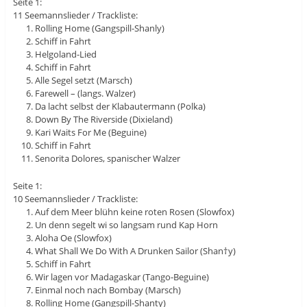
Seite 1:
11 Seemannslieder / Trackliste:
Rolling Home (Gangspill-Shanly)
Schiff in Fahrt
Helgoland-Lied
Schiff in Fahrt
Alle Segel setzt (Marsch)
Farewell – (langs. Walzer)
Da lacht selbst der Klabautermann (Polka)
Down By The Riverside (Dixieland)
Kari Waits For Me (Beguine)
Schiff in Fahrt
Senorita Dolores, spanischer Walzer
Seite 1:
10 Seemannslieder / Trackliste:
Auf dem Meer blühn keine roten Rosen (Slowfox)
Un denn segelt wi so langsam rund Kap Horn
Aloha Oe (Slowfox)
What Shall We Do With A Drunken Sailor (Shan†y)
Schiff in Fahrt
Wir lagen vor Madagaskar (Tango-Beguine)
Einmal noch nach Bombay (Marsch)
Rolling Home (Gangspill-Shanty)