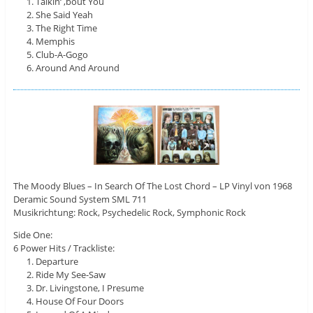
Talkin‘ ‚bout You
She Said Yeah
The Right Time
Memphis
Club-A-Gogo
Around And Around
The Moody Blues ‎– In Search Of The Lost Chord – LP Vinyl von 1968
Deramic Sound System SML 711
Musikrichtung: Rock, Psychedelic Rock, Symphonic Rock
Side One:
6 Power Hits / Trackliste:
Departure
Ride My See-Saw
Dr. Livingstone, I Presume
House Of Four Doors