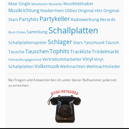
Maxi Single
Musikliebhaber
Mitarbeiter
Musikfan
Musikrichtung
Niederrhein
Oldies
Original-Hits
Original-
Partykeller
Partyhits
Stars
Radiowerbung
Records
Schallplatten
Sammlung
Rock Oldies
Schlager
Schallplattenspieler
Stars
Tanzmusik
Tausch
Tophits
Tauschen
Trackliste
Trödelmarkt
Tausche
Vinyl
Vertriebsmitarbeiter
Vinyl-
Verhandlungsgeschick
Volksmusik
Schallplatten
Weihnachten
Weihnachtslieder
Bei Fragen und Antworten bin ich unter dieser Rufnummer jederzeit
zu erreichen