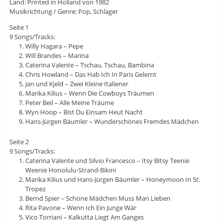
Land: Printed in Holland von 1982
Musikrichtung / Genre: Pop, Schlager
Seite 1
9 Songs/Tracks:
Willy Hagara – Pepe
Will Brandes – Marina
Caterina Valente – Tschau, Tschau, Bambina
Chris Howland – Das Hab Ich In Paris Gelernt
Jan und Kjeld – Zwei Kleine Italiener
Marika Kilius – Wenn Die Cowboys Träumen
Peter Beil – Alle Meine Träume
Wyn Hoop – Bist Du Einsam Heut Nacht
Hans-Jürgen Bäumler – Wunderschönes Fremdes Mädchen
Seite 2
9 Songs/Tracks:
Caterina Valente und Silvio Francesco – Itsy Bitsy Teenie
Weenie Honolulu-Strand-Bikini
Marika Kilius und Hans-Jürgen Bäumler – Honeymoon In St.
Tropez
Bernd Spier – Schöne Mädchen Muss Man Lieben
Rita Pavone – Wenn Ich Ein Junge Wär
Vico Torriani – Kalkutta Liegt Am Ganges