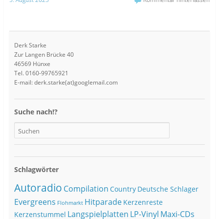
Derk Starke
Zur Langen Brücke 40
46569 Hünxe
Tel. 0160-99765921
E-mail: derk.starke(at)googlemail.com
Suche nach!?
Schlagwörter
Autoradio
Compilation
Country
Deutsche Schlager
Evergreens
Hitparade
Kerzenreste
Flohmarkt
Langspielplatten
LP-Vinyl
Maxi-CDs
Kerzenstummel