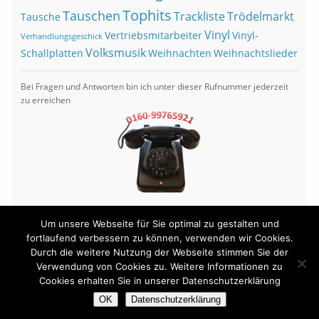
Tophits
Tauschen
Trackliste
Trödelmarkt
Tausche
Vinyl
Vertriebsmitarbeiter
Vinyl-
Verhandlungsgeschick
Volksmusik
Schallplatten
Weihnachten
Weihnachtslieder
Bei Fragen und Antworten bin ich unter dieser Rufnummer jederzeit
zu erreichen
Um unsere Webseite für Sie optimal zu gestalten und
fortlaufend verbessern zu können, verwenden wir Cookies.
Durch die weitere Nutzung der Webseite stimmen Sie der
View Full Site
Verwendung von Cookies zu. Weitere Informationen zu
Cookies erhalten Sie in unserer Datenschutzerklärung
Proudly powered by WordPress
OK
Datenschutzerklärung