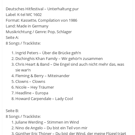
Deutsches Hitfestival – Unterhaltung pur
Label: K-tel MC 1602
Format: Kassette, Compilation von 1986
Land: Made in Germany
Musikrichtung / Genre: Pop, Schlager
Seite A:
8 Songs / Trackliste:
Ingrid Peters – Über die Brücke geh’n
Dschinghis Khan Family – Wir gehör’n zusammen
Chris Heart & Band – Die Engel sind auch nicht mehr das, was
sie war’n
Fleming & Berry – Miteinander
Clowns – Clowns
Nicole – Hey Träumer
Headline – Europa
Howard Carpendale – Lady Cool
Seite B:
8 Songs / Trackliste:
Juliane Werding – Stimmen im Wind
Nino de Angelo – Du bist ein Teil von mir
Günther Eric Thöner – Du bist der Wind, der meine Flügel trägt