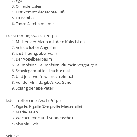
Egon
O Heideröslein
Erst kommt der rechte Fuß
La Bamba
Tanze Samba mit mir
Die Stimmungswalze (Potp.)
Mutter, der Mann mit dem Koks ist da
Ach du lieber Augustin
’s ist Traurig, aber wahr
Der Vogelbeerbaum
Stumpfsinn, Stumpfsinn, du mein Vergnügen
Schwiegermutter, leuchte mal
Und jetzt woll’n wir noch einmal
Auf der Alm, da gibt’s koa Sünd
Solang der alte Peter
Jeder Treffer eine Zwölf (Potp.)
Pigalle, Pigalle (Die große Mausefalle)
Maria-Helen
Wochenende und Sonnenschein
Also sind wir
Seite 2: