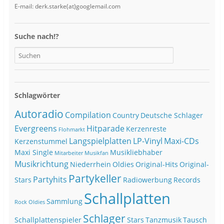
E-mail: derk.starke(at)googlemail.com
Suche nach!?
Schlagwörter
Autoradio
Compilation
Country
Deutsche Schlager
Evergreens
Hitparade
Kerzenreste
Flohmarkt
Langspielplatten
LP-Vinyl
Maxi-CDs
Kerzenstummel
Maxi Single
Musikliebhaber
Mitarbeiter
Musikfan
Musikrichtung
Niederrhein
Oldies
Original-Hits
Original-
Partykeller
Partyhits
Stars
Radiowerbung
Records
Schallplatten
Sammlung
Rock Oldies
Schlager
Schallplattenspieler
Stars
Tanzmusik
Tausch