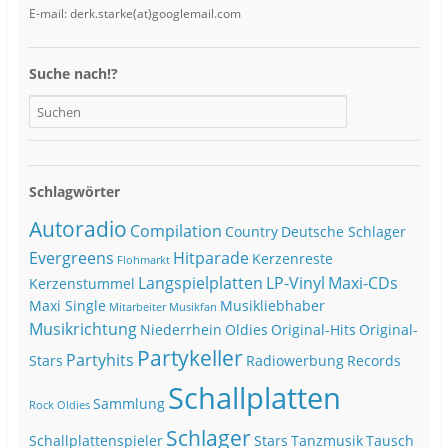
E-mail: derk.starke(at)googlemail.com
Suche nach!?
Schlagwörter
Autoradio
Compilation
Country
Deutsche Schlager
Evergreens
Hitparade
Kerzenreste
Flohmarkt
Langspielplatten
LP-Vinyl
Maxi-CDs
Kerzenstummel
Maxi Single
Musikliebhaber
Mitarbeiter
Musikfan
Musikrichtung
Niederrhein
Oldies
Original-Hits
Original-
Partykeller
Partyhits
Stars
Radiowerbung
Records
Schallplatten
Sammlung
Rock Oldies
Schlager
Schallplattenspieler
Stars
Tanzmusik
Tausch