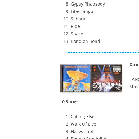
Gypsy Rhapsody
Libertango
Sahara
Ride
Space
Bond on Bond
Dire
EAN
Musi
10 Songs:
Calling Elvis
Walk Of Live
Heavy Fuel
Romeo And Juliet