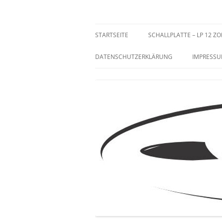
Zum
Inhalt
springen
Sammeln und Selten
STARTSEITE
SCHALLPLATTE – LP 12 ZO
DATENSCHUTZERKLÄRUNG
IMPRESS