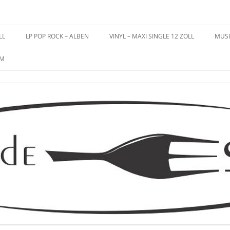
es – Schallplatten
LL
LP POP ROCK – ALBEN
VINYL – MAXI SINGLE 12 ZOLL
MUSI
UM