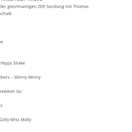
der gleichnamigen ZDF-Sendung mit Thomas
schalk
me
 Hippy Shake
thers – Skinny Minny
Freedom Go
ns
Golly Miss Molly