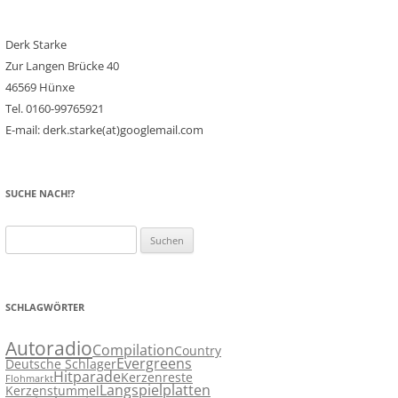
Derk Starke
Zur Langen Brücke 40
46569 Hünxe
Tel. 0160-99765921
E-mail: derk.starke(at)googlemail.com
SUCHE NACH!?
Suchen
nach:
SCHLAGWÖRTER
Autoradio
Compilation
Country
Evergreens
Deutsche Schlager
Hitparade
Kerzenreste
Flohmarkt
Langspielplatten
Kerzenstummel