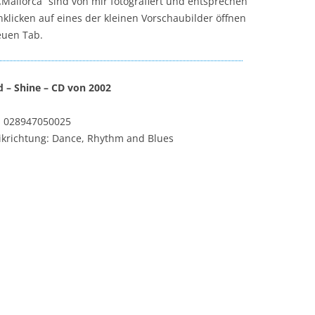
 „Mallorca“ sind von mir fotografiert und entsprechen
licken auf eines der kleinen Vorschaubilder öffnen
neuen Tab.
 – Shine – CD von 2002
: 028947050025
krichtung: Dance, Rhythm and Blues