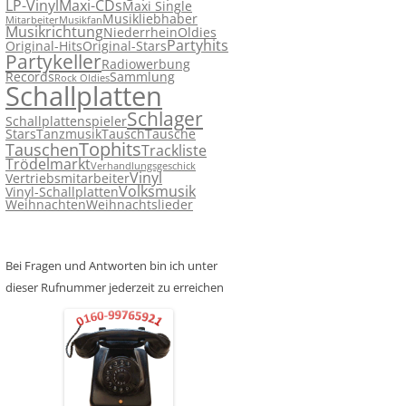
LP-Vinyl
Maxi-CDs
Maxi Single
Musikliebhaber
Mitarbeiter
Musikfan
Musikrichtung
Niederrhein
Oldies
Partyhits
Original-Hits
Original-Stars
Partykeller
Radiowerbung
Records
Sammlung
Rock Oldies
Schallplatten
Schlager
Schallplattenspieler
Stars
Tanzmusik
Tausch
Tausche
Tophits
Tauschen
Trackliste
Trödelmarkt
Verhandlungsgeschick
Vinyl
Vertriebsmitarbeiter
Volksmusik
Vinyl-Schallplatten
Weihnachten
Weihnachtslieder
Bei Fragen und Antworten bin ich unter
dieser Rufnummer jederzeit zu erreichen