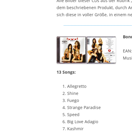
Alle Bilder dieser CDs aus der Rubrik
dem beschriebenen Produkt, durch Ank
sich diese in voller Größe, in einem 
Bond
EAN
Musi
13 Songs:
Allegretto
Shine
Fuego
Strange Paradise
Speed
Big Love Adagio
Kashmir