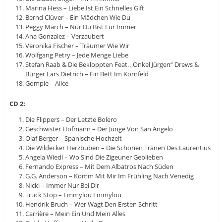
Marina Hess – Liebe Ist Ein Schnelles Gift
Bernd Clüver – Ein Mädchen Wie Du
Peggy March – Nur Du Bist Für Immer
Ana Gonzalez – Verzaubert
Veronika Fischer – Träumer Wie Wir
Wolfgang Petry – Jede Menge Liebe
Stefan Raab & Die Bekloppten Feat. „Onkel Jürgen“ Drews &
Bürger Lars Dietrich – Ein Bett Im Kornfeld
Gompie – Alice
CD 2:
Die Flippers – Der Letzte Bolero
Geschwister Hofmann – Der Junge Von San Angelo
Olaf Berger – Spanische Hochzeit
Die Wildecker Herzbuben – Die Schönen Tränen Des Laurentius
Angela Wiedl – Wo Sind Die Zigeuner Geblieben
Fernando Express – Mit Dem Albatros Nach Süden
G.G. Anderson – Komm Mit Mir Im Frühling Nach Venedig
Nicki – Immer Nur Bei Dir
Truck Stop – Emmylou Emmylou
Hendrik Bruch – Wer Wagt Den Ersten Schritt
Carrière – Mein Ein Und Mein Alles