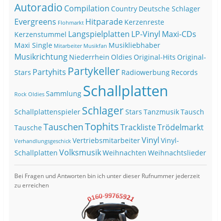
Autoradio
Compilation
Country
Deutsche Schlager
Evergreens
Hitparade
Kerzenreste
Flohmarkt
Langspielplatten
LP-Vinyl
Maxi-CDs
Kerzenstummel
Maxi Single
Musikliebhaber
Mitarbeiter
Musikfan
Musikrichtung
Niederrhein
Oldies
Original-Hits
Original-
Partykeller
Partyhits
Stars
Radiowerbung
Records
Schallplatten
Sammlung
Rock Oldies
Schlager
Schallplattenspieler
Stars
Tanzmusik
Tausch
Tophits
Tauschen
Trackliste
Trödelmarkt
Tausche
Vinyl
Vertriebsmitarbeiter
Vinyl-
Verhandlungsgeschick
Volksmusik
Schallplatten
Weihnachten
Weihnachtslieder
Bei Fragen und Antworten bin ich unter dieser Rufnummer jederzeit
zu erreichen