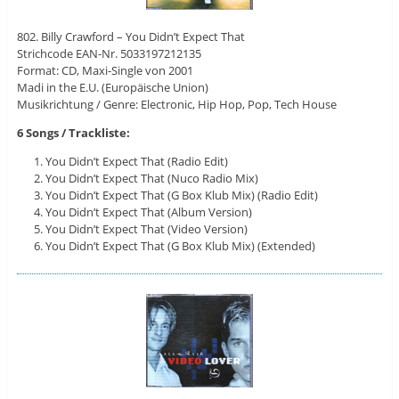
802. Billy Crawford – You Didn’t Expect That
Strichcode EAN-Nr. 5033197212135
Format: CD, Maxi-Single von 2001
Madi in the E.U. (Europäische Union)
Musikrichtung / Genre: Electronic, Hip Hop, Pop, Tech House
6 Songs / Trackliste:
You Didn’t Expect That (Radio Edit)
You Didn’t Expect That (Nuco Radio Mix)
You Didn’t Expect That (G Box Klub Mix) (Radio Edit)
You Didn’t Expect That (Album Version)
You Didn’t Expect That (Video Version)
You Didn’t Expect That (G Box Klub Mix) (Extended)