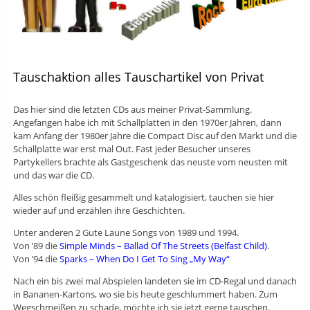
Tauschaktion alles Tauschartikel von Privat
Das hier sind die letzten CDs aus meiner Privat-Sammlung.
Angefangen habe ich mit Schallplatten in den 1970er Jahren, dann
kam Anfang der 1980er Jahre die Compact Disc auf den Markt und die
Schallplatte war erst mal Out. Fast jeder Besucher unseres
Partykellers brachte als Gastgeschenk das neuste vom neusten mit
und das war die CD.
Alles schön fleißig gesammelt und katalogisiert, tauchen sie hier
wieder auf und erzählen ihre Geschichten.
Unter anderen 2 Gute Laune Songs von 1989 und 1994.
Von ’89 die
Simple Minds – Ballad Of The Streets (Belfast Child)
.
Von ’94 die
Sparks – When Do I Get To Sing „My Way“
Nach ein bis zwei mal Abspielen landeten sie im CD-Regal und danach
in Bananen-Kartons, wo sie bis heute geschlummert haben. Zum
Wegschmeißen zu schade, möchte ich sie jetzt gerne tauschen.