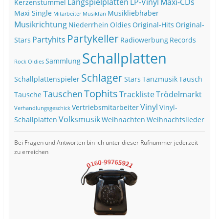
Langspielplatten
LP-Vinyl
Maxi-CDs
Kerzenstummel
Maxi Single
Musikliebhaber
Mitarbeiter
Musikfan
Musikrichtung
Niederrhein
Oldies
Original-Hits
Original-
Partykeller
Partyhits
Stars
Radiowerbung
Records
Schallplatten
Sammlung
Rock Oldies
Schlager
Schallplattenspieler
Stars
Tanzmusik
Tausch
Tophits
Tauschen
Trackliste
Trödelmarkt
Tausche
Vinyl
Vertriebsmitarbeiter
Vinyl-
Verhandlungsgeschick
Volksmusik
Schallplatten
Weihnachten
Weihnachtslieder
Bei Fragen und Antworten bin ich unter dieser Rufnummer jederzeit
zu erreichen