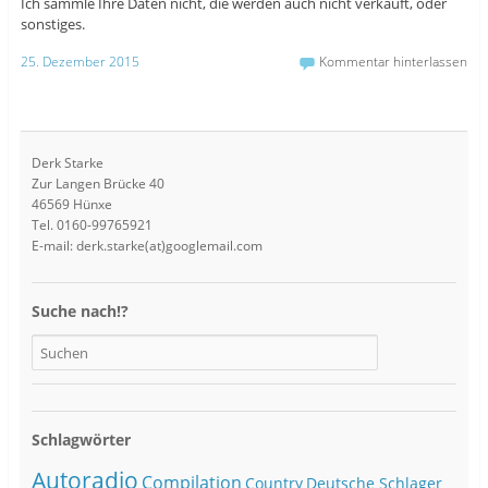
Ich sammle Ihre Daten nicht, die werden auch nicht verkauft, oder
sonstiges.
25. Dezember 2015
Kommentar hinterlassen
Derk Starke
Zur Langen Brücke 40
46569 Hünxe
Tel. 0160-99765921
E-mail: derk.starke(at)googlemail.com
Suche nach!?
Schlagwörter
Autoradio
Compilation
Country
Deutsche Schlager