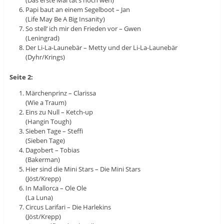
Papi baut an einem Segelboot – Jan
(Life May Be A Big Insanity)
So stell‘ ich mir den Frieden vor – Gwen
(Leningrad)
Der Li-La-Launebär – Metty und der Li-La-Launebär
(Dyhr/Krings)
Seite 2:
Märchenprinz – Clarissa
(Wie a Traum)
Eins zu Null – Ketch-up
(Hangin Tough)
Sieben Tage – Steffi
(Sieben Tage)
Dagobert – Tobias
(Bakerman)
Hier sind die Mini Stars – Die Mini Stars
(Jöst/Krepp)
In Mallorca – Ole Ole
(La Luna)
Circus Larifari – Die Harlekins
(Jöst/Krepp)