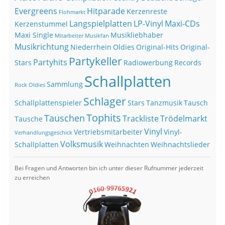
Evergreens
Hitparade
Kerzenreste
Flohmarkt
Langspielplatten
LP-Vinyl
Maxi-CDs
Kerzenstummel
Maxi Single
Musikliebhaber
Mitarbeiter
Musikfan
Musikrichtung
Niederrhein
Oldies
Original-Hits
Original-
Partykeller
Partyhits
Stars
Radiowerbung
Records
Schallplatten
Sammlung
Rock Oldies
Schlager
Schallplattenspieler
Stars
Tanzmusik
Tausch
Tophits
Tauschen
Trackliste
Trödelmarkt
Tausche
Vinyl
Vertriebsmitarbeiter
Vinyl-
Verhandlungsgeschick
Volksmusik
Schallplatten
Weihnachten
Weihnachtslieder
Bei Fragen und Antworten bin ich unter dieser Rufnummer jederzeit
zu erreichen