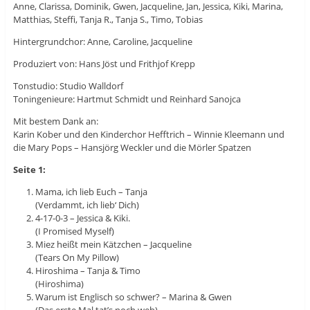
Anne, Clarissa, Dominik, Gwen, Jacqueline, Jan, Jessica, Kiki, Marina,
Matthias, Steffi, Tanja R., Tanja S., Timo, Tobias
Hintergrundchor: Anne, Caroline, Jacqueline
Produziert von: Hans Jöst und Frithjof Krepp
Tonstudio: Studio Walldorf
Toningenieure: Hartmut Schmidt und Reinhard Sanojca
Mit bestem Dank an:
Karin Kober und den Kinderchor Hefftrich – Winnie Kleemann und
die Mary Pops – Hansjörg Weckler und die Mörler Spatzen
Seite 1:
Mama, ich lieb Euch – Tanja
(Verdammt, ich lieb‘ Dich)
4-17-0-3 – Jessica & Kiki.
(I Promised Myself)
Miez heißt mein Kätzchen – Jacqueline
(Tears On My Pillow)
Hiroshima – Tanja & Timo
(Hiroshima)
Warum ist Englisch so schwer? – Marina & Gwen
(Das erste Mal tat’s noch weh)