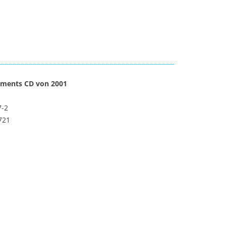
e’ments CD von 2001
7-2
721