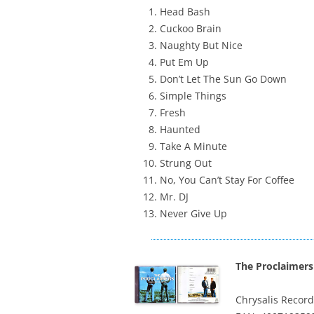
Head Bash
Cuckoo Brain
Naughty But Nice
Put Em Up
Don’t Let The Sun Go Down
Simple Things
Fresh
Haunted
Take A Minute
Strung Out
No, You Can’t Stay For Coffee
Mr. DJ
Never Give Up
The Proclaimers
Chrysalis Record