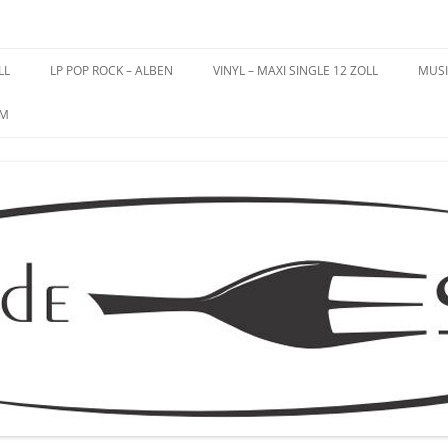
es – Schallplatten
LL
LP POP ROCK – ALBEN
VINYL – MAXI SINGLE 12 ZOLL
MUSI
UM