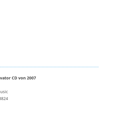
evator CD von 2007
usic
3824