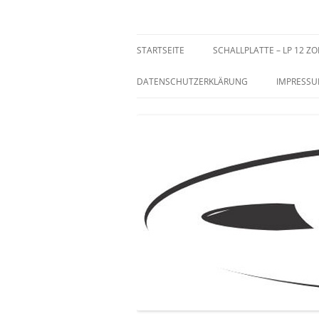
Zum
Inhalt
springen
Sammeln und Selten
STARTSEITE
SCHALLPLATTE – LP 12 ZO
DATENSCHUTZERKLÄRUNG
IMPRESS