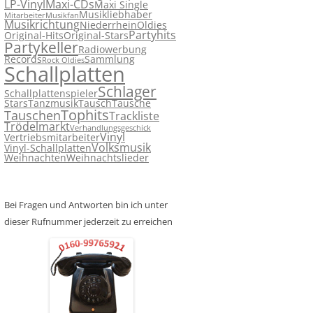
LP-Vinyl
Maxi-CDs
Maxi Single
Musikliebhaber
Mitarbeiter
Musikfan
Musikrichtung
Niederrhein
Oldies
Partyhits
Original-Hits
Original-Stars
Partykeller
Radiowerbung
Records
Sammlung
Rock Oldies
Schallplatten
Schlager
Schallplattenspieler
Stars
Tanzmusik
Tausch
Tausche
Tophits
Tauschen
Trackliste
Trödelmarkt
Verhandlungsgeschick
Vinyl
Vertriebsmitarbeiter
Volksmusik
Vinyl-Schallplatten
Weihnachten
Weihnachtslieder
Bei Fragen und Antworten bin ich unter
dieser Rufnummer jederzeit zu erreichen