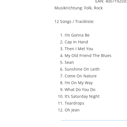
EAN: 400719259
Musikrichtung: Folk, Rock
12 Songs / Trackliste:
I’m Gonna Be
Cap In Hand
Then I Met You
My Old Friend The Blues
Sean
Sunshine On Leith
Come On Nature
I’m On My Way
What Do You Do
It’s Saturday Night
Teardrops
Oh Jean