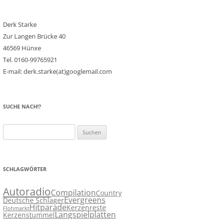
Derk Starke
Zur Langen Brücke 40
46569 Hünxe
Tel. 0160-99765921
E-mail: derk.starke(at)googlemail.com
SUCHE NACH!?
Suchen
nach:
SCHLAGWÖRTER
Autoradio
Compilation
Country
Evergreens
Deutsche Schlager
Hitparade
Kerzenreste
Flohmarkt
Langspielplatten
Kerzenstummel