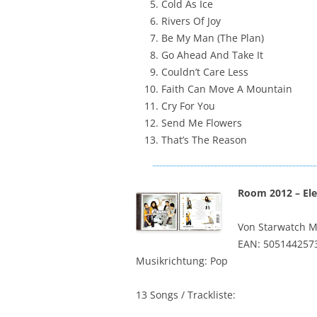
Cold As Ice
Rivers Of Joy
Be My Man (The Plan)
Go Ahead And Take It
Couldn’t Care Less
Faith Can Move A Mountain
Cry For You
Send Me Flowers
That’s The Reason
Room 2012 ‎– El
Von Starwatch M
EAN: 505144257
Musikrichtung: Pop
13 Songs / Trackliste: