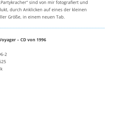
„Partykracher“ sind von mir fotografiert und
kt, durch Anklicken auf eines der kleinen
oller Größe, in einem neuen Tab.
 Voyager – CD von 1996
96-2
625
ck