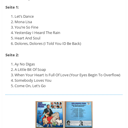
Seite 1:
Let’s Dance
Mona Lisa
You’re So Fine
Yesterday I Heard The Rain
Heart And Soul
Dolores, Dolores (I Told You ID Be Back)
Seite 2:
Ay No Digas
A Little Bit Of Soap
When Your Heart Is Full Of Love (Your Eyes Begin To Overflow)
Somebody Loves You
Come On, Let’s Go