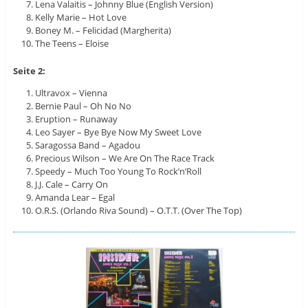
Lena Valaitis – Johnny Blue (English Version)
Kelly Marie – Hot Love
Boney M. – Felicidad (Margherita)
The Teens – Eloise
Seite 2:
Ultravox – Vienna
Bernie Paul – Oh No No
Eruption – Runaway
Leo Sayer – Bye Bye Now My Sweet Love
Saragossa Band – Agadou
Precious Wilson – We Are On The Race Track
Speedy – Much Too Young To Rock’n’Roll
J.J. Cale – Carry On
Amanda Lear – Egal
O.R.S. (Orlando Riva Sound) – O.T.T. (Over The Top)