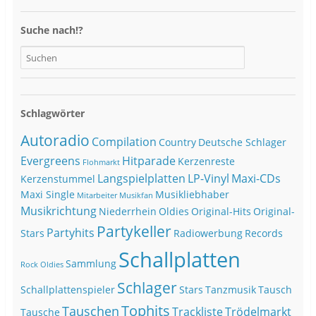
Suche nach!?
Schlagwörter
Autoradio
Compilation
Country
Deutsche Schlager
Evergreens
Hitparade
Kerzenreste
Flohmarkt
Langspielplatten
LP-Vinyl
Maxi-CDs
Kerzenstummel
Maxi Single
Musikliebhaber
Mitarbeiter
Musikfan
Musikrichtung
Niederrhein
Oldies
Original-Hits
Original-
Partykeller
Partyhits
Stars
Radiowerbung
Records
Schallplatten
Sammlung
Rock Oldies
Schlager
Schallplattenspieler
Stars
Tanzmusik
Tausch
Tophits
Tauschen
Trackliste
Trödelmarkt
Tausche