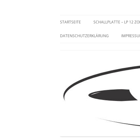
Zum
Inhalt
springen
Sammeln und Selten
STARTSEITE
SCHALLPLATTE – LP 12 ZO
DATENSCHUTZERKLÄRUNG
IMPRESS