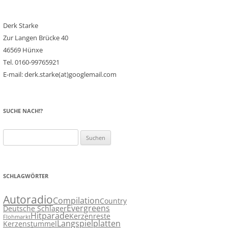
Derk Starke
Zur Langen Brücke 40
46569 Hünxe
Tel. 0160-99765921
E-mail: derk.starke(at)googlemail.com
SUCHE NACH!?
Suchen
nach:
SCHLAGWÖRTER
Autoradio
Compilation
Country
Evergreens
Deutsche Schlager
Hitparade
Kerzenreste
Flohmarkt
Langspielplatten
Kerzenstummel