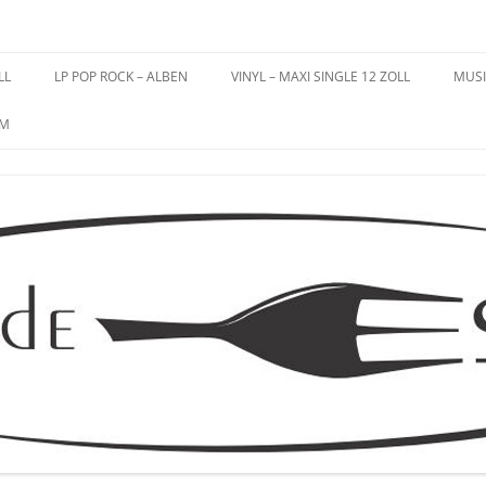
es – Schallplatten
LL
LP POP ROCK – ALBEN
VINYL – MAXI SINGLE 12 ZOLL
MUSI
UM