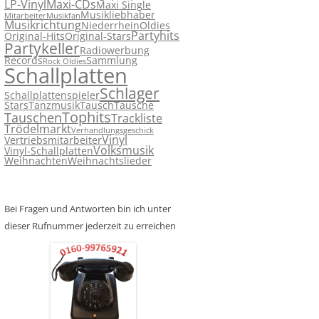
LP-Vinyl
Maxi-CDs
Maxi Single
Musikliebhaber
Mitarbeiter
Musikfan
Musikrichtung
Niederrhein
Oldies
Partyhits
Original-Hits
Original-Stars
Partykeller
Radiowerbung
Records
Sammlung
Rock Oldies
Schallplatten
Schlager
Schallplattenspieler
Stars
Tanzmusik
Tausch
Tausche
Tophits
Tauschen
Trackliste
Trödelmarkt
Verhandlungsgeschick
Vinyl
Vertriebsmitarbeiter
Volksmusik
Vinyl-Schallplatten
Weihnachten
Weihnachtslieder
Bei Fragen und Antworten bin ich unter
dieser Rufnummer jederzeit zu erreichen