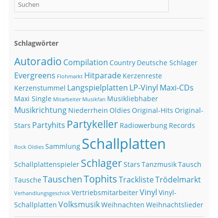
Schlagwörter
Autoradio
Compilation
Country
Deutsche Schlager
Evergreens
Hitparade
Kerzenreste
Flohmarkt
Langspielplatten
LP-Vinyl
Maxi-CDs
Kerzenstummel
Maxi Single
Musikliebhaber
Mitarbeiter
Musikfan
Musikrichtung
Niederrhein
Oldies
Original-Hits
Original-
Partykeller
Partyhits
Stars
Radiowerbung
Records
Schallplatten
Sammlung
Rock Oldies
Schlager
Schallplattenspieler
Stars
Tanzmusik
Tausch
Tophits
Tauschen
Trackliste
Trödelmarkt
Tausche
Vinyl
Vertriebsmitarbeiter
Vinyl-
Verhandlungsgeschick
Volksmusik
Schallplatten
Weihnachten
Weihnachtslieder