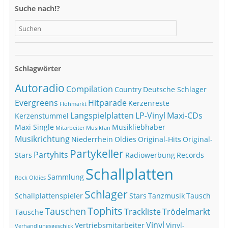
Suche nach!?
Schlagwörter
Autoradio
Compilation
Country
Deutsche Schlager
Evergreens
Hitparade
Kerzenreste
Flohmarkt
Langspielplatten
LP-Vinyl
Maxi-CDs
Kerzenstummel
Maxi Single
Musikliebhaber
Mitarbeiter
Musikfan
Musikrichtung
Niederrhein
Oldies
Original-Hits
Original-
Partykeller
Partyhits
Stars
Radiowerbung
Records
Schallplatten
Sammlung
Rock Oldies
Schlager
Schallplattenspieler
Stars
Tanzmusik
Tausch
Tophits
Tauschen
Trackliste
Trödelmarkt
Tausche
Vinyl
Vertriebsmitarbeiter
Vinyl-
Verhandlungsgeschick