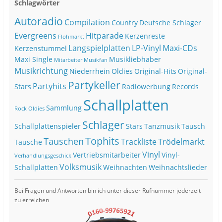
Schlagwörter
Autoradio
Compilation
Country
Deutsche Schlager
Evergreens
Hitparade
Kerzenreste
Flohmarkt
Langspielplatten
LP-Vinyl
Maxi-CDs
Kerzenstummel
Maxi Single
Musikliebhaber
Mitarbeiter
Musikfan
Musikrichtung
Niederrhein
Oldies
Original-Hits
Original-
Partykeller
Partyhits
Stars
Radiowerbung
Records
Schallplatten
Sammlung
Rock Oldies
Schlager
Schallplattenspieler
Stars
Tanzmusik
Tausch
Tophits
Tauschen
Trackliste
Trödelmarkt
Tausche
Vinyl
Vertriebsmitarbeiter
Vinyl-
Verhandlungsgeschick
Volksmusik
Schallplatten
Weihnachten
Weihnachtslieder
Bei Fragen und Antworten bin ich unter dieser Rufnummer jederzeit
zu erreichen