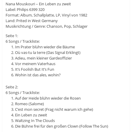
Nana Mouskouri – Ein Leben zu zweit
Label: Philips 6399 320
Format: Album, Schallplatte, LP, Vinyl von 1982
Land: Prited in West Germany
Musikrichtung / Genre: Chanson, Pop, Schlager
Seite 1:
6 Songs / Trackliste:
Im Prater blühn wieder die Bäume
Où vas-tu la terre (Das Signal Erklingt)
Adieu, mein kleiner Gardeoffizier
Vor meinem Vaterhaus
It’s Foolish But It’s Fun
Wohin ist das ales, wohin?
Seite 2:
6 Songs / Trackliste:
Auf der Heide blühn wieder die Rosen
Romeo (Salome)
C’est mon secret (Frag nicht warum ich gehe)
Ein Leben zu zweit
Waltzing In The Clouds
Die Bühne frei für den großen Clown (Follow The Sun)