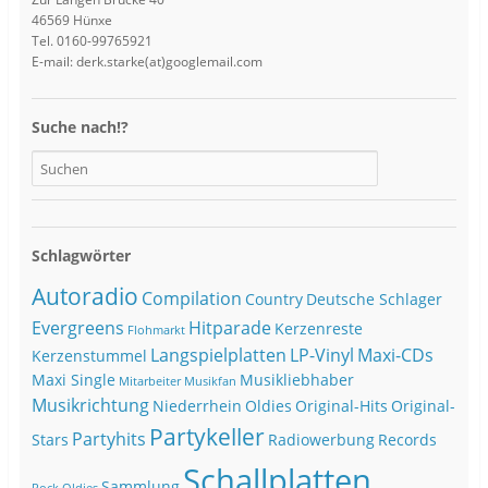
46569 Hünxe
Tel. 0160-99765921
E-mail: derk.starke(at)googlemail.com
Suche nach!?
Schlagwörter
Autoradio
Compilation
Country
Deutsche Schlager
Evergreens
Hitparade
Kerzenreste
Flohmarkt
Langspielplatten
LP-Vinyl
Maxi-CDs
Kerzenstummel
Maxi Single
Musikliebhaber
Mitarbeiter
Musikfan
Musikrichtung
Niederrhein
Oldies
Original-Hits
Original-
Partykeller
Partyhits
Stars
Radiowerbung
Records
Schallplatten
Sammlung