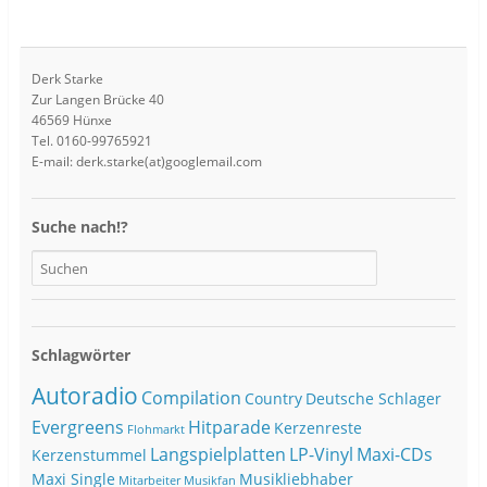
Derk Starke
Zur Langen Brücke 40
46569 Hünxe
Tel. 0160-99765921
E-mail: derk.starke(at)googlemail.com
Suche nach!?
Schlagwörter
Autoradio
Compilation
Country
Deutsche Schlager
Evergreens
Hitparade
Kerzenreste
Flohmarkt
Langspielplatten
LP-Vinyl
Maxi-CDs
Kerzenstummel
Maxi Single
Musikliebhaber
Mitarbeiter
Musikfan