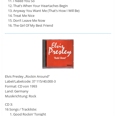
I Need You So
That’s When Your Heartaches Begin
Anyway You Want Me (That’s How I Will Be)
Treat Me Nice
Don’t Leave Me Now
The Girl Of My Best Friend
Elvis Presley „Rockin Around“
Label/Labelcode: 37 115/40.000-3
Format: CD von 1993
Land: Germany
Musikrichtung: Rock
CD 3:
16 Songs / Trackliste:
Good Rockin‘ Tonight