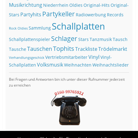
Musikrichtung
Niederrhein
Oldies
Original-Hits
Original-
Partykeller
Partyhits
Stars
Radiowerbung
Records
Schallplatten
Sammlung
Rock Oldies
Schlager
Schallplattenspieler
Stars
Tanzmusik
Tausch
Tophits
Tauschen
Trackliste
Trödelmarkt
Tausche
Vinyl
Vertriebsmitarbeiter
Vinyl-
Verhandlungsgeschick
Volksmusik
Schallplatten
Weihnachten
Weihnachtslieder
Bei Fragen und Antworten bin ich unter dieser Rufnummer jederzeit
zu erreichen