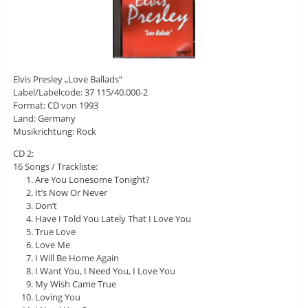
Elvis Presley „Love Ballads“
Label/Labelcode: 37 115/40.000-2
Format: CD von 1993
Land: Germany
Musikrichtung: Rock
CD 2:
16 Songs / Trackliste:
Are You Lonesome Tonight?
It’s Now Or Never
Don’t
Have I Told You Lately That I Love You
True Love
Love Me
I Will Be Home Again
I Want You, I Need You, I Love You
My Wish Came True
Loving You