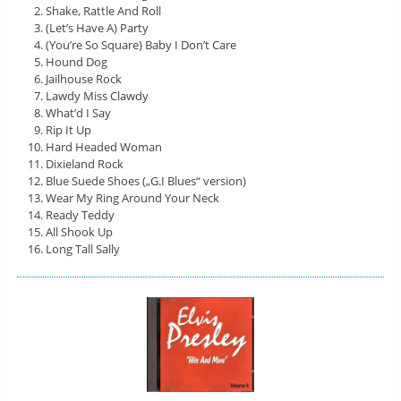
Shake, Rattle And Roll
(Let’s Have A) Party
(You’re So Square) Baby I Don’t Care
Hound Dog
Jailhouse Rock
Lawdy Miss Clawdy
What’d I Say
Rip It Up
Hard Headed Woman
Dixieland Rock
Blue Suede Shoes („G.I Blues“ version)
Wear My Ring Around Your Neck
Ready Teddy
All Shook Up
Long Tall Sally