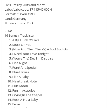
Elvis Presley „Hits and More“
Label/Labelcode: 37 115/40.000-4
Format: CD von 1993
Land: Germany
Musikrichtung: Rock
CD 4:
16 Songs / Trackliste:
A Big Hunk O‘ Love
Stuck On You
(Now And Then There’s) A Fool Such As I
I Need Your Love Tonight
(You’re The) Devil In Disquise
One Night
Frankfort Special
Blue Hawaii
Like A Baby
Heartbreak Hotel
Blue Moon
Fun In Acapulco
Crying In The Chapel
Rock-A-Hula Baby
Fever