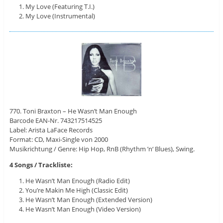
My Love (Featuring T.I.)
My Love (Instrumental)
770. Toni Braxton – He Wasn’t Man Enough
Barcode EAN-Nr. 743217514525
Label: Arista LaFace Records
Format: CD, Maxi-Single von 2000
Musikrichtung / Genre: Hip Hop, RnB (Rhythm ’n‘ Blues), Swing.
4 Songs / Trackliste:
He Wasn’t Man Enough (Radio Edit)
You’re Makin Me High (Classic Edit)
He Wasn’t Man Enough (Extended Version)
He Wasn’t Man Enough (Video Version)