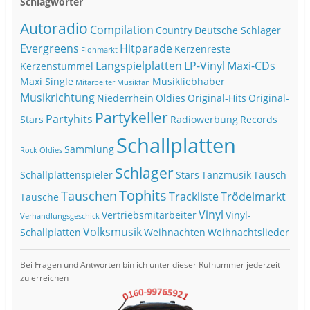
Schlagwörter
Autoradio
Compilation
Country
Deutsche Schlager
Evergreens
Hitparade
Kerzenreste
Flohmarkt
Langspielplatten
LP-Vinyl
Maxi-CDs
Kerzenstummel
Maxi Single
Musikliebhaber
Mitarbeiter
Musikfan
Musikrichtung
Niederrhein
Oldies
Original-Hits
Original-
Partykeller
Partyhits
Stars
Radiowerbung
Records
Schallplatten
Sammlung
Rock Oldies
Schlager
Schallplattenspieler
Stars
Tanzmusik
Tausch
Tophits
Tauschen
Trackliste
Trödelmarkt
Tausche
Vinyl
Vertriebsmitarbeiter
Vinyl-
Verhandlungsgeschick
Volksmusik
Schallplatten
Weihnachten
Weihnachtslieder
Bei Fragen und Antworten bin ich unter dieser Rufnummer jederzeit
zu erreichen