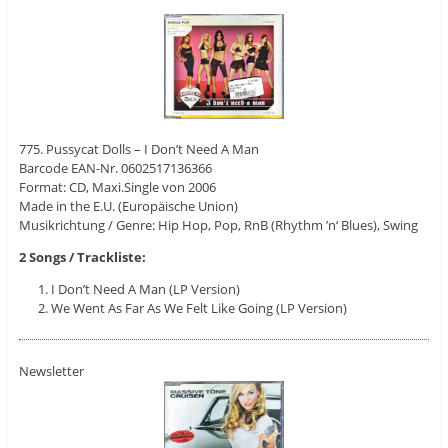
775. Pussycat Dolls – I Don’t Need A Man
Barcode EAN-Nr. 0602517136366
Format: CD, Maxi.Single von 2006
Made in the E.U. (Europäische Union)
Musikrichtung / Genre: Hip Hop, Pop, RnB (Rhythm ’n‘ Blues), Swing
2 Songs / Trackliste:
I Don’t Need A Man (LP Version)
We Went As Far As We Felt Like Going (LP Version)
Newsletter