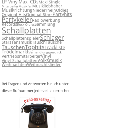
LP-Vinyl
Maxi-CDs
Maxi Single
Musikliebhaber
Mitarbeiter
Musikfan
Musikrichtung
Niederrhein
Oldies
Partyhits
Original-Hits
Original-Stars
Partykeller
Radiowerbung
Records
Sammlung
Rock Oldies
Schallplatten
Schlager
Schallplattenspieler
Stars
Tanzmusik
Tausch
Tausche
Tophits
Tauschen
Trackliste
Trödelmarkt
Verhandlungsgeschick
Vinyl
Vertriebsmitarbeiter
Volksmusik
Vinyl-Schallplatten
Weihnachten
Weihnachtslieder
Bei Fragen und Antworten bin ich unter
dieser Rufnummer jederzeit zu erreichen