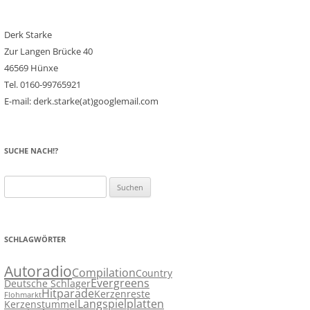
Derk Starke
Zur Langen Brücke 40
46569 Hünxe
Tel. 0160-99765921
E-mail: derk.starke(at)googlemail.com
SUCHE NACH!?
Suchen
nach:
SCHLAGWÖRTER
Autoradio
Compilation
Country
Evergreens
Deutsche Schlager
Hitparade
Kerzenreste
Flohmarkt
Langspielplatten
Kerzenstummel