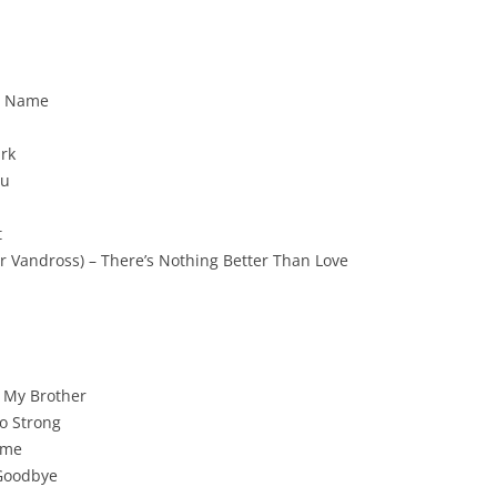
ur Name
ark
ou
t
r Vandross) – There’s Nothing Better Than Love
s My Brother
So Strong
ime
 Goodbye