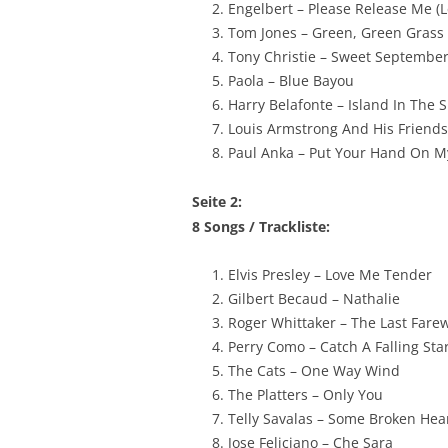
Engelbert – Please Release Me (
Tom Jones – Green, Green Gras
Tony Christie – Sweet Septembe
Paola – Blue Bayou
Harry Belafonte – Island In The 
Louis Armstrong And His Friend
Paul Anka – Put Your Hand On M
Seite 2:
8 Songs / Trackliste:
Elvis Presley – Love Me Tender
Gilbert Becaud – Nathalie
Roger Whittaker – The Last Farew
Perry Como – Catch A Falling Sta
The Cats – One Way Wind
The Platters – Only You
Telly Savalas – Some Broken He
Jose Feliciano – Che Sara