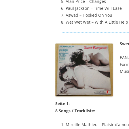
Alan Price – Changes
Paul Jackson – Time Will Ease
Aswad – Hooked On You
Wet Wet Wet – With A Little Hel
Swee
EAN:
Form
Musi
Seite 1:
8 Songs / Trackliste:
Mireille Mathieu – Plaisir d’amou