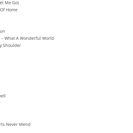
Let Me Go)
s Of Home
r
Sun
s – What A Wonderful World
y Shoulder
ell
r
arts Never Mend