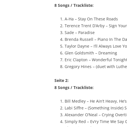
8 Songs / Trackliste:
A-Ha – Stay On These Roads
Terence Trent D’Arby – Sign Yo
Sade – Paradise
Brenda Russell – Piano In The D
Taylor Dayne – I’ll Always Love Y
Glen Goldsmith – Dreaming
Eric Clapton – Wonderful Tonigh
Gregory Hines – (duet with Luthe
Seite 2:
8 Songs / Trackliste:
Bill Medley – He Ain’t Heavy, He’
Labi Siffre – (Something Inside) 
Alexander O’Neal – Crying Overt
Simply Red – Ev’ry Time We Say