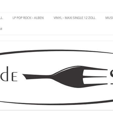
es – Schallplatten
LL
LP POP ROCK – ALBEN
VINYL – MAXI SINGLE 12 ZOLL
MUSI
UM