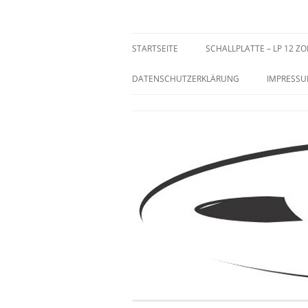
Zum
Inhalt
springen
Sammeln und Selten
STARTSEITE
SCHALLPLATTE – LP 12 ZO
DATENSCHUTZERKLÄRUNG
IMPRESS