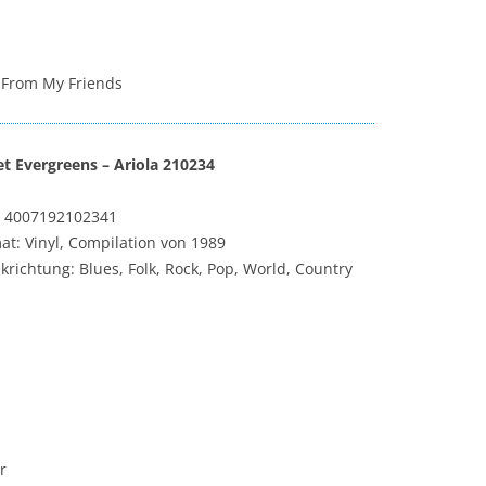
p From My Friends
t Evergreens – Ariola ‎210234
 4007192102341
at: Vinyl, Compilation von 1989
krichtung: Blues, Folk, Rock, Pop, World, Country
r