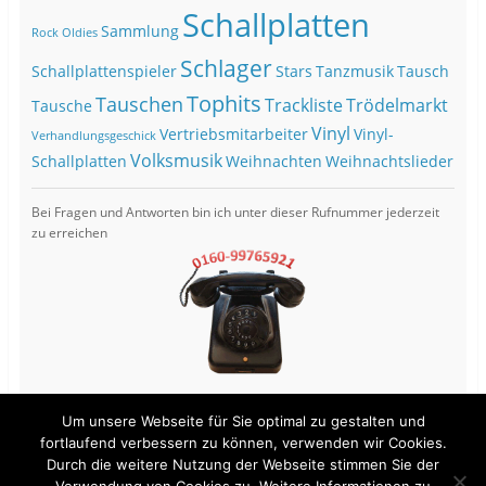
Schallplatten
Sammlung
Rock Oldies
Schlager
Schallplattenspieler
Stars
Tanzmusik
Tausch
Tophits
Tauschen
Trackliste
Trödelmarkt
Tausche
Vinyl
Vertriebsmitarbeiter
Vinyl-
Verhandlungsgeschick
Volksmusik
Schallplatten
Weihnachten
Weihnachtslieder
Bei Fragen und Antworten bin ich unter dieser Rufnummer jederzeit
zu erreichen
Um unsere Webseite für Sie optimal zu gestalten und
fortlaufend verbessern zu können, verwenden wir Cookies.
Durch die weitere Nutzung der Webseite stimmen Sie der
View Full Site