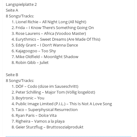
Langspielplatte 2
Seite A
8 Songs/Tracks:
Lionel Richie – All Night Long (All Night)
Frida – I Know There’s Something Going On
Rose Laurens – Africa (Voodoo Master)
Eurythmics – Sweet Dreams (Are Made Of This)
Eddy Grant – I Don’t Wanna Dance
Kajagoogoo – Too Shy
Mike Oldfield – Moonlight Shadow
Robin Gibb – Juliet
Seite B
8 Songs/Tracks:
DÖF – Codo (düse im Sauseschritt)
Peter Schilling – Major Tom (Völlig losgelöst)
Boytronic – You
Public Image Limited (P.I.L.) – This Is Not A Love Song
Taco – Superphysical Resurrection
Ryan Paris – Dolce Vita
Righeira – Vamos a la playa
Geier Sturzflug – Bruttosozialprodukt