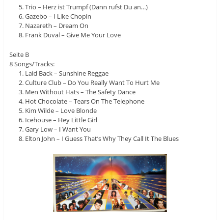
Trio – Herz ist Trumpf (Dann rufst Du an…)
Gazebo – I Like Chopin
Nazareth – Dream On
Frank Duval – Give Me Your Love
Seite B
8 Songs/Tracks:
Laid Back – Sunshine Reggae
Culture Club – Do You Really Want To Hurt Me
Men Without Hats – The Safety Dance
Hot Chocolate – Tears On The Telephone
Kim Wilde – Love Blonde
Icehouse – Hey Little Girl
Gary Low – I Want You
Elton John – I Guess That’s Why They Call It The Blues