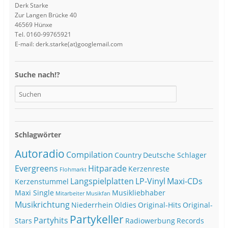
Derk Starke
Zur Langen Brücke 40
46569 Hünxe
Tel. 0160-99765921
E-mail: derk.starke(at)googlemail.com
Suche nach!?
Schlagwörter
Autoradio
Compilation
Country
Deutsche Schlager
Evergreens
Hitparade
Kerzenreste
Flohmarkt
Langspielplatten
LP-Vinyl
Maxi-CDs
Kerzenstummel
Maxi Single
Musikliebhaber
Mitarbeiter
Musikfan
Musikrichtung
Niederrhein
Oldies
Original-Hits
Original-
Partykeller
Partyhits
Stars
Radiowerbung
Records