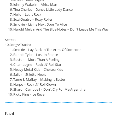
Johnny Wakelin – Africa Man
Tina Charles – Dance Little Lady Dance
Hello – Let It Rock
Suzi Quatro – Roxy Roller
Smokie – Living Next Door To Alice
Harold Melvin And The Blue Notes – Don’t Leave Me This Way
Seite B
10 Songs/Tracks:
Smokie – Lay Back In The Arms Of Someone
Bonnie Tyler – Lost In France
Boston – More Than A Feeling
Champagne – Rock ‚N‘ Roll Star
Heavy Metal Kids – Chelsea Kids
Sailor – Stiletto Heels
Tame & Maffay – Making It Better
Harpo – Rock ‚N‘ Roll Clown
Sharon Campbell – Don’t Cry For Me Argentina
Ricky King – Le Reve
Fazit: