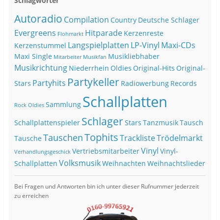
Schlagwörter
Autoradio
Compilation
Country
Deutsche Schlager
Evergreens
Hitparade
Kerzenreste
Flohmarkt
Langspielplatten
LP-Vinyl
Maxi-CDs
Kerzenstummel
Maxi Single
Musikliebhaber
Mitarbeiter
Musikfan
Musikrichtung
Niederrhein
Oldies
Original-Hits
Original-
Partykeller
Partyhits
Stars
Radiowerbung
Records
Schallplatten
Sammlung
Rock Oldies
Schlager
Schallplattenspieler
Stars
Tanzmusik
Tausch
Tophits
Tauschen
Trackliste
Trödelmarkt
Tausche
Vinyl
Vertriebsmitarbeiter
Vinyl-
Verhandlungsgeschick
Volksmusik
Schallplatten
Weihnachten
Weihnachtslieder
Bei Fragen und Antworten bin ich unter dieser Rufnummer jederzeit
zu erreichen