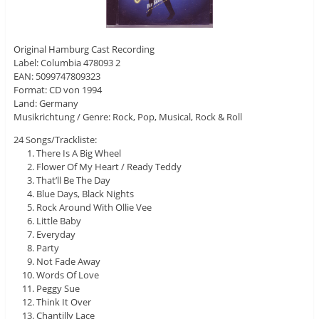
Original Hamburg Cast Recording
Label: Columbia 478093 2
EAN: 5099747809323
Format: CD von 1994
Land: Germany
Musikrichtung / Genre: Rock, Pop, Musical, Rock & Roll
24 Songs/Trackliste:
There Is A Big Wheel
Flower Of My Heart / Ready Teddy
That’ll Be The Day
Blue Days, Black Nights
Rock Around With Ollie Vee
Little Baby
Everyday
Party
Not Fade Away
Words Of Love
Peggy Sue
Think It Over
Chantilly Lace