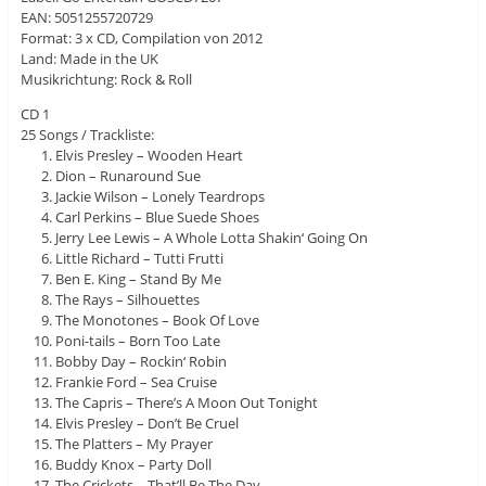
EAN: 5051255720729
Format: 3 x CD, Compilation von 2012
Land: Made in the UK
Musikrichtung: Rock & Roll
CD 1
25 Songs / Trackliste:
Elvis Presley – Wooden Heart
Dion – Runaround Sue
Jackie Wilson – Lonely Teardrops
Carl Perkins – Blue Suede Shoes
Jerry Lee Lewis – A Whole Lotta Shakin‘ Going On
Little Richard – Tutti Frutti
Ben E. King – Stand By Me
The Rays – Silhouettes
The Monotones – Book Of Love
Poni-tails – Born Too Late
Bobby Day – Rockin‘ Robin
Frankie Ford – Sea Cruise
The Capris – There’s A Moon Out Tonight
Elvis Presley – Don’t Be Cruel
The Platters – My Prayer
Buddy Knox – Party Doll
The Crickets – That’ll Be The Day