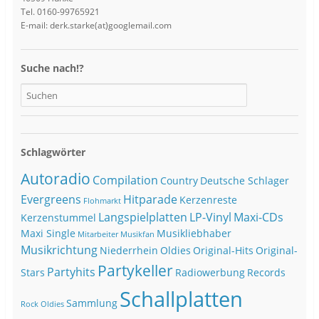
Tel. 0160-99765921
E-mail: derk.starke(at)googlemail.com
Suche nach!?
Schlagwörter
Autoradio
Compilation
Country
Deutsche Schlager
Evergreens
Hitparade
Kerzenreste
Flohmarkt
Langspielplatten
LP-Vinyl
Maxi-CDs
Kerzenstummel
Maxi Single
Musikliebhaber
Mitarbeiter
Musikfan
Musikrichtung
Niederrhein
Oldies
Original-Hits
Original-
Partykeller
Partyhits
Stars
Radiowerbung
Records
Schallplatten
Sammlung
Rock Oldies