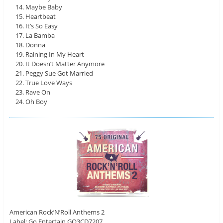
Maybe Baby
Heartbeat
It’s So Easy
La Bamba
Donna
Raining In My Heart
It Doesn’t Matter Anymore
Peggy Sue Got Married
True Love Ways
Rave On
Oh Boy
American Rock’N’Roll Anthems 2
Label: Go Entertain GO3CD7207