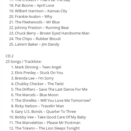
Pat Boone – April Love
Wilbert Harrison – Kansas City
Frankie Avalon – Why
The Fleetwoods – Mr Blue
Johnny Preston – Running Bear
Chuck Berry – Brown Eyed Handsome Man
The Chips – Rubber Biscuit
LaVern Baker – Jim Dandy
CD 2
25 Songs / Trackliste:
Mark Dinning – Teen Angel
Elvis Presley – Stuck On You
Brenda Lee – I’m Sorry
Chubby Checker – The Twist
The Drifters – Save The Last Dance For Me
The Marcels – Blue Moon
The Shirelles – Will You Love Me Tomorrow?
Ricky Nelson – Travelin‘ Man
Gary U.S. Bonds – Quarter To Three
Bobby Vee – Take Good Care Of My Baby
The Marvelettes – Please Mr Postman
The Tokens – The Lion Sleeps Tonight