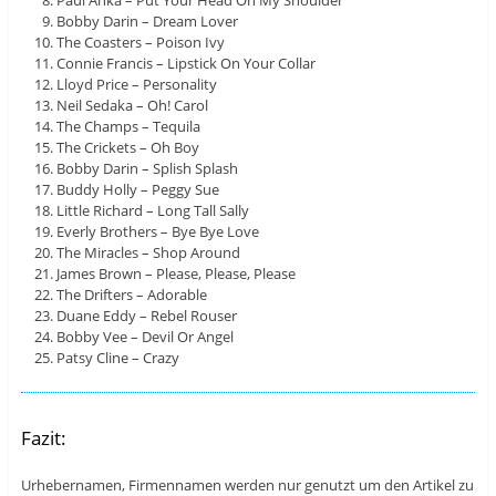
Paul Anka – Put Your Head On My Shoulder
Bobby Darin – Dream Lover
The Coasters – Poison Ivy
Connie Francis – Lipstick On Your Collar
Lloyd Price – Personality
Neil Sedaka – Oh! Carol
The Champs – Tequila
The Crickets – Oh Boy
Bobby Darin – Splish Splash
Buddy Holly – Peggy Sue
Little Richard – Long Tall Sally
Everly Brothers – Bye Bye Love
The Miracles – Shop Around
James Brown – Please, Please, Please
The Drifters – Adorable
Duane Eddy – Rebel Rouser
Bobby Vee – Devil Or Angel
Patsy Cline – Crazy
Fazit:
Urhebernamen, Firmennamen werden nur genutzt um den Artikel zu