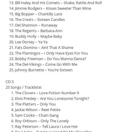
Bill Haley And His Comets – Shake, Rattle And Roll
Jimmie Rodgers – Kisses Sweeter Than Wine
Big Bopper – Chantilly Lace
The Crests – Sixteen Candles
Del Shannon – Runaway
The Regents – Barbara-Ann
Buddy Holly – Maybe Baby
Lee Dorsey – Ya Ya
Fats Domino – Aint That A Shame
The Flamingos – I Only Have Eyes For You
Bobby Freeman – Do You Wanna Dance?
The Del-Vikings – Come Go With Me
Johnny Burnette – You’re Sixteen
CD 3
25 Songs / Trackliste:
The Clovers – Love Potion Number 9
Elvis Presley – Are You Lonesome Tonight?
The Platters – Only You
Jackie Wilson – Reet Petite
Sam Cooke – Chain Gang
Roy Orbison – Only The Lonely
Ray Peterson – Tell Laura I Love Her