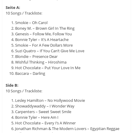
Seite A:
10 Songs / Trackliste:
Smokie – Oh Carol
Boney M. – Brown Girl In The Ring
Genesis – Follow Me, Follow You
Bonnie Tyler – It’s A Heartache
Smokie – For A Few Dollars More
Suzi Quatro – If You Can’t Give Me Love
Blondie – Presence Dear
Wishful Thinking – Hiroshima
Hot Chocolate – Put Your Love In Me
Baccara – Darling
Side B:
10 Songs / Trackliste:
Lesley Hamilton – No Hollywood Movie
Showaddywaddy – I Wonder Way
Carpenters – Sweet Sweet Smile
Bonnie Tyler – Here Am I
Hot Chocolate – Every I’s A Winner
Jonathan Richman & The Modern Lovers – Egyptian Reggae