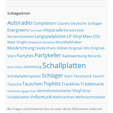
Schlagwörter
Autoradio
Compilation
Country
Deutsche Schlager
Evergreens
Hitparade
Kerzenreste
Flohmarkt
Langspielplatten
LP-Vinyl
Maxi-CDs
Kerzenstummel
Maxi Single
Musikliebhaber
Mitarbeiter
Musikfan
Musikrichtung
Niederrhein
Oldies
Original-Hits
Original-
Partykeller
Partyhits
Stars
Radiowerbung
Records
Schallplatten
Sammlung
Rock Oldies
Schlager
Schallplattenspieler
Stars
Tanzmusik
Tausch
Tophits
Tauschen
Trackliste
Trödelmarkt
Tausche
Vinyl
Vertriebsmitarbeiter
Vinyl-
Verhandlungsgeschick
Volksmusik
Schallplatten
Weihnachten
Weihnachtslieder
Bei Fragen und Antworten bin ich unter dieser Rufnummer jederzeit