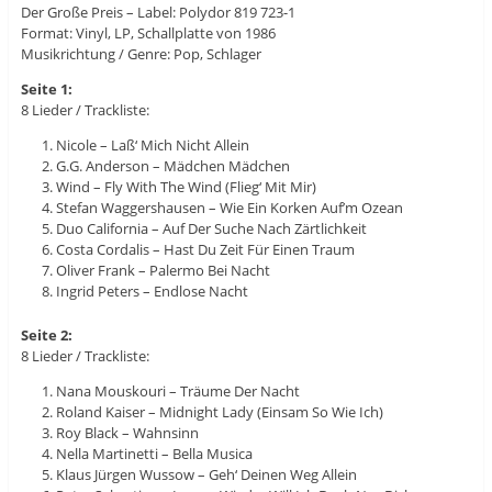
Der Große Preis – Label: Polydor ‎819 723-1
Format: Vinyl, LP, Schallplatte von 1986
Musikrichtung / Genre: Pop, Schlager
Seite 1:
8 Lieder / Trackliste:
Nicole – Laß‘ Mich Nicht Allein
G.G. Anderson – Mädchen Mädchen
Wind – Fly With The Wind (Flieg‘ Mit Mir)
Stefan Waggershausen – Wie Ein Korken Auf’m Ozean
Duo California – Auf Der Suche Nach Zärtlichkeit
Costa Cordalis – Hast Du Zeit Für Einen Traum
Oliver Frank – Palermo Bei Nacht
Ingrid Peters – Endlose Nacht
Seite 2:
8 Lieder / Trackliste:
Nana Mouskouri – Träume Der Nacht
Roland Kaiser – Midnight Lady (Einsam So Wie Ich)
Roy Black – Wahnsinn
Nella Martinetti – Bella Musica
Klaus Jürgen Wussow – Geh‘ Deinen Weg Allein