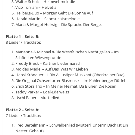
Walter Scholz – Heimwehmelodie
Vico Torriani – Helvetia
Hellberg-Duo – Morgen Geht Die Sonne Auf
Harald Martin – Sehnsuchtsmelodie
Maria & Margot Hellwig – Die Sprache Der Berge.
Platte 1 – Seite B:
8 Lieder / Trackliste:
Marianne & Michael & Die Westfälischen Nachtigallen – Im
Schönsten Wiesengrunde
Freddy Breck – Kärtner Liedermarsch
Moldau Mädel – Auf Das, Was Wir Lieben
Hansl Krönauer – I Bin A Lustiger Musikant (Oberkrainer Bua)
Die Original Ochsenfurter Blasmusik – Im Kahlenberger Dörfel
Erich Storz Trio – In Meiner Heimat, Da Blühen Die Rosen
Teddy Parker – Edel-Edelweiss
Uschi Bauer – Mutterlied
Platte 2 – Seite A:
7 Lieder / Trackliste:
Fred Bertelmann – Schwalbenlied (Mutterl, Unterm Dach Ist Ein
Nesterl Gebaut)