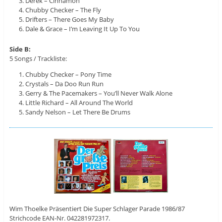
Derek – Cinnamon
Chubby Checker – The Fly
Drifters – There Goes My Baby
Dale & Grace – I’m Leaving It Up To You
Side B:
5 Songs / Trackliste:
Chubby Checker – Pony Time
Crystals – Da Doo Run Run
Gerry & The Pacemakers – You’ll Never Walk Alone
Little Richard – All Around The World
Sandy Nelson – Let There Be Drums
Wim Thoelke Präsentiert Die Super Schlager Parade 1986/87
Strichcode EAN-Nr. 042281972317.