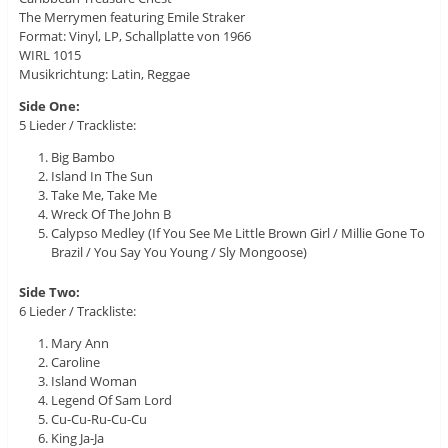
The Merrymen ‎featuring Emile Straker
Format: Vinyl, LP, Schallplatte von 1966
WIRL 1015
Musikrichtung: Latin, Reggae
Side One:
5 Lieder / Trackliste:
Big Bambo
Island In The Sun
Take Me, Take Me
Wreck Of The John B
Calypso Medley (If You See Me Little Brown Girl / Millie Gone To
Brazil / You Say You Young / Sly Mongoose)
Side Two:
6 Lieder / Trackliste:
Mary Ann
Caroline
Island Woman
Legend Of Sam Lord
Cu-Cu-Ru-Cu-Cu
King Ja-Ja