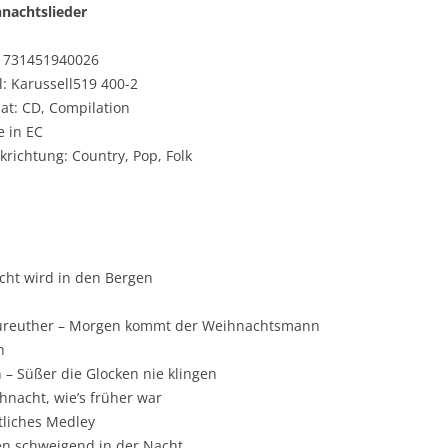
nachtslieder
 731451940026
l: Karussell519 400-2
at: CD, Compilation
 in EC
krichtung: Country, Pop, Folk
cht wird in den Bergen
Neureuther – Morgen kommt der Weihnachtsmann
h
– Süßer die Glocken nie klingen
ihnacht, wie’s früher war
liches Medley
n schweigend in der Nacht