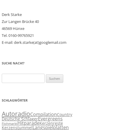
Derk Starke
Zur Langen Brücke 40
46569 Hünxe
Tel. 0160-99765921
E-mail: derk.starke(at)googlemail.com
SUCHE NACH!?
Suchen
nach:
SCHLAGWÖRTER
Autoradio
Compilation
Country
Evergreens
Deutsche Schlager
Hitparade
Kerzenreste
Flohmarkt
Langspielplatten
Kerzenstummel