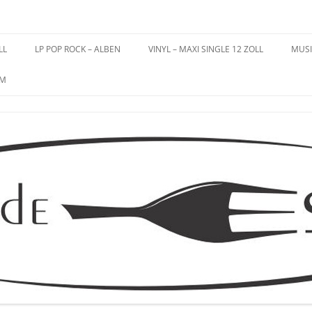
es – Schallplatten
LL
LP POP ROCK – ALBEN
VINYL – MAXI SINGLE 12 ZOLL
MUSI
UM