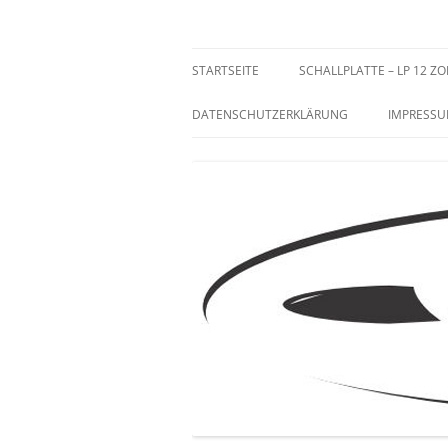
Zum
Inhalt
springen
Sammeln und Selten
STARTSEITE
SCHALLPLATTE – LP 12 ZO
DATENSCHUTZERKLÄRUNG
IMPRESS