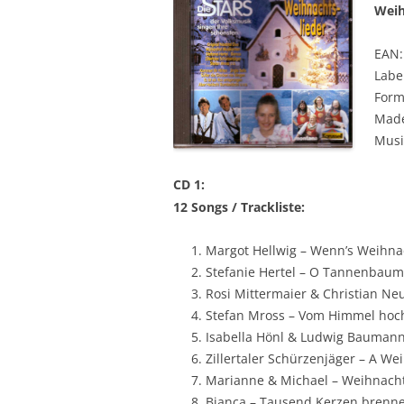
Weih
EAN:
Labe
Form
Made
Musi
CD 1:
12 Songs / Trackliste:
Margot Hellwig – Wenn’s Weihna
Stefanie Hertel – O Tannenbaum
Rosi Mittermaier & Christian 
Stefan Mross – Vom Himmel hoc
Isabella Hönl & Ludwig Baumann 
Zillertaler Schürzenjäger – A We
Marianne & Michael – Weihnacht
Bianca – Tausend Kerzen brenne