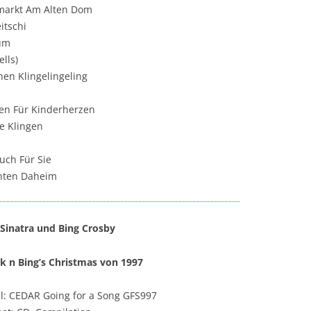
markt Am Alten Dom
itschi
um
ells)
hen Klingelingeling
en Für Kinderherzen
ie Klingen
uch Für Sie
chten Daheim
 Sinatra und Bing Crosby
k n Bing’s Christmas von 1997
l: CEDAR Going for a Song GFS997