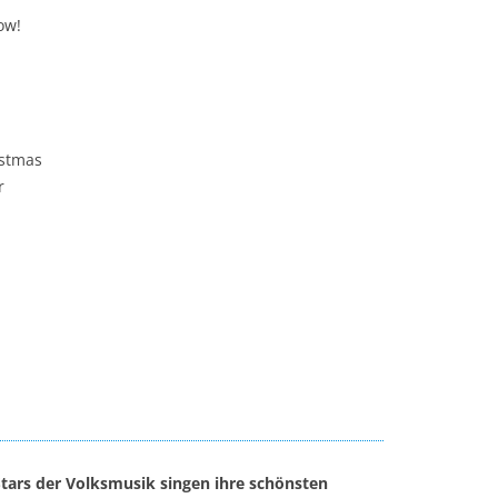
now!
istmas
r
Stars der Volksmusik singen ihre schönsten