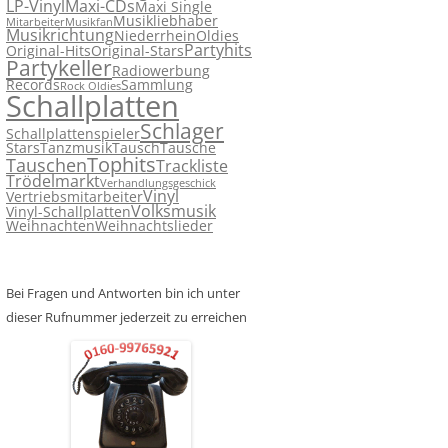
LP-Vinyl
Maxi-CDs
Maxi Single
Musikliebhaber
Mitarbeiter
Musikfan
Musikrichtung
Niederrhein
Oldies
Partyhits
Original-Hits
Original-Stars
Partykeller
Radiowerbung
Records
Sammlung
Rock Oldies
Schallplatten
Schlager
Schallplattenspieler
Stars
Tanzmusik
Tausch
Tausche
Tophits
Tauschen
Trackliste
Trödelmarkt
Verhandlungsgeschick
Vinyl
Vertriebsmitarbeiter
Volksmusik
Vinyl-Schallplatten
Weihnachten
Weihnachtslieder
Bei Fragen und Antworten bin ich unter
dieser Rufnummer jederzeit zu erreichen