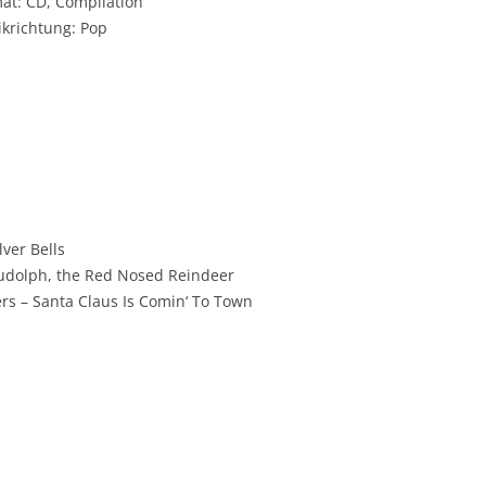
at: CD, Compilation
krichtung: Pop
lver Bells
 Rudolph, the Red Nosed Reindeer
rs – Santa Claus Is Comin‘ To Town